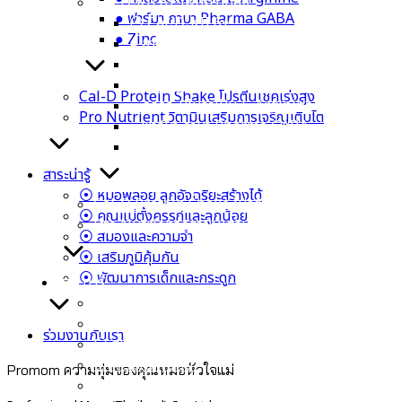
Cal-D-KII 6+ เพิ่มความสูง
● ฟาร์มา กาบา Pharma GABA
⦿ Cal-D-KII 6+
● Zinc
● สารสกัดจากข้าวโพด Calcium L-Threonate
● วิตามิน K2
● วิตามิน D3
Cal-D Protein Shake โปรตีนเชคเร่งสูง
● กรดอะมิโนจำเป็น L-Arginine
Pro Nutrient วิตามินเสริมการเจริญเติบโต
● ฟาร์มา กาบา Pharma GABA
● Zinc
สาระน่ารู้
⦿ หมอพลอย ลูกอัจฉริยะสร้างได้
Cal-D Protein Shake โปรตีนเชคเร่งสูง
⦿ คุณแม่ตั้งครรภ์และลูกน้อย
Pro Nutrient วิตามินเสริมการเจริญเติบโต
⦿ สมองและความจำ
⦿ เสริมภูมิคุ้มกัน
⦿ พัฒนาการเด็กและกระดูก
สาระน่ารู้
⦿ หมอพลอย ลูกอัจฉริยะสร้างได้
⦿ คุณแม่ตั้งครรภ์และลูกน้อย
ร่วมงานกับเรา
⦿ สมองและความจำ
⦿ เสริมภูมิคุ้มกัน
Promom ความทุ่มของคุณหมอหัวใจแม่
⦿ พัฒนาการเด็กและกระดูก