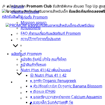
Skip
🎉 สมัครสมาชิก
Promom Club
รับสิทธิพิเศษ ส่วนลด Top Up สูง
หน้าแรก
to
รับผลิตภัณฑ์ทดลองฟร
เกี่ยวกับ Promom
content
คลิกรับสินค้า
ผู้ก่อตั้ง Promom
Mission ของเรา
ความแตกต่าง
FAQ คำถามเกี่ยวกับผลิตภัณฑ์ Promom
หน้าแรก
ความไว้วางใจจากทั่วประเทศ
เกี่ยวกับ Promom
ผู้ก่อตั้ง Promom
Mission ของเรา
ผลิตภัณฑ์ Promom
ความแตกต่าง
หนังสือ รู้แค่นี้ เข้าใจ คนทั้งโลก
FAQ คำถามเกี่ยวกับผลิตภัณฑ์ Promom
หน้าสินค้าทั้งหมด
ความไว้วางใจจากทั่วประเทศ
Nutri Plus 41|42 เพิ่มน้ำนมแม่
⦿ Nutri Plus 41 | 42
● ลูกซัด Organic Fenugreek
ผลิตภัณฑ์ Promom
● หัวปลีออร์แกนิก Organic Banana Blossom
หนังสือ รู้แค่นี้ เข้าใจ คนทั้งโลก
● ดีเอชเอ (DHA)
หน้าสินค้าทั้งหมด
● แคลเซียมจากสาหร่ายแดง Calcium Aquamin
Nutri Plus 41|42 เพิ่มน้ำนมแม่
● ธาตุเหล็ก SunActive® Fe
⦿ Nutri Plus 41 | 42