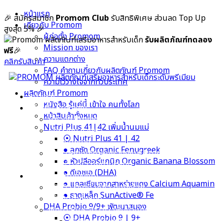
Skip
หน้าแรก
🎉 สมัครสมาชิก
Promom Club
รับสิทธิพิเศษ ส่วนลด Top Up
to
เกี่ยวกับ Promom
สูงสุด 5%
🎉
content
ผู้ก่อตั้ง Promom
รับผลิตภัณฑ์ทดลอง
Mission ของเรา
ฟรี
🎉
ความแตกต่าง
คลิกรับสินค้า
FAQ คำถามเกี่ยวกับผลิตภัณฑ์ Promom
ความไว้วางใจจากทั่วประเทศ
หน้าแรก
เกี่ยวกับ Promom
ผลิตภัณฑ์ Promom
ผู้ก่อตั้ง Promom
หนังสือ รู้แค่นี้ เข้าใจ คนทั้งโลก
Mission ของเรา
หน้าสินค้าทั้งหมด
ความแตกต่าง
Nutri Plus 41|42 เพิ่มน้ำนมแม่
FAQ คำถามเกี่ยวกับผลิตภัณฑ์ Promom
⦿ Nutri Plus 41 | 42
ความไว้วางใจจากทั่วประเทศ
● ลูกซัด Organic Fenugreek
● หัวปลีออร์แกนิก Organic Banana Blossom
● ดีเอชเอ (DHA)
ผลิตภัณฑ์ Promom
● แคลเซียมจากสาหร่ายแดง Calcium Aquamin
หนังสือ รู้แค่นี้ เข้าใจ คนทั้งโลก
● ธาตุเหล็ก SunActive® Fe
หน้าสินค้าทั้งหมด