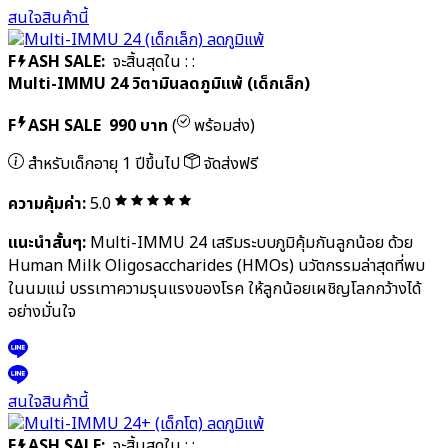
Nutri Plus 41&42 ผลิตภัณฑ์บำรุงน้ำนมแม่
F
ASH SALE
590 บาท
(
พร้อมส่ง)
สำหรับคุณแม่หลังคลอด
จัดส่งฟรี
ความคุ้มค่า:
5.0
แนะนำสั้นๆ:
Nutri Plus 41 & 42 ออกแบบมาเพื่อคำนึงถึงคุณ
ประโยชน์ที่ดีต่อร่างกายของลูกรัก และคุณแม่หลังคลอด ช่วยเติมสาร
อาหารให้แก่ร่างกายคุณแม่ ช่วยให้สุขภาพไม่ทรุดโทรมก่อนวัย
สนใจสินค้านี้
F
ASH SALE:
จะสิ้นสุดใน
:
:
Multi-IMMU 24 วิตามินลดภูมิแพ้ (เด็กเล็ก)
F
ASH SALE
990 บาท
(
พร้อมส่ง)