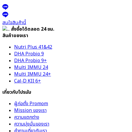
สนใจสินค้านี้
F
ASH SALE:
จะสิ้นสุดใน
:
:
Cal-D-KII 6+ วิตามินเพิ่มความสูง
F
ASH SALE
1,190 บาท
(
พร้อมส่ง)
สำหรับเด็กอายุ 3 ปีขึ้นไป
จัดส่งฟรี
ความคุ้มค่า:
5.0
แนะนำสั้นๆ:
Cal-D-KII 6+ เป็นแคลเซียมในรูปแบบที่ดูดซึมได้ดี ช่วย
ส่งเสริมความแข็งแรงของกระดูกได้เต็มศักยภาพ อีกทั้งยังมีตัวช่วยสํ
ร้าง Growth hormone ส่งเสริมความสูง
สนใจสินค้านี้
สั่งซื้อได้ตลอด 24 ชม.
สินค้าของเรา
Nutri Plus 41&42