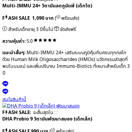
สำหรับเด็กอายุ 1 ปีขึ้นไป
จัดส่งฟรี
ความคุ้มค่า:
5.0
แนะนำสั้นๆ:
Multi-IMMU 24 เสริมระบบภูมิคุ้มกันลูกน้อย ด้วย
Human Milk Oligosaccharides (HMOs) นวัตกรรมล่าสุดที่พบ
ในนมแม่ บรรเทาความรุนแรงของโรค ให้ลูกน้อยเผชิญโลกกว้างได้
อย่างมั่นใจ
สนใจสินค้านี้
F
ASH SALE:
จะสิ้นสุดใน
:
:
Multi-IMMU 24+ วิตามินลดภูมิแพ้ (เด็กโต)
F
ASH SALE
1,090 บาท
(
พร้อมส่ง)
สำหรับเด็กอายุ 3 ปีขึ้นไป
จัดส่งฟรี
ความคุ้มค่า:
5.0