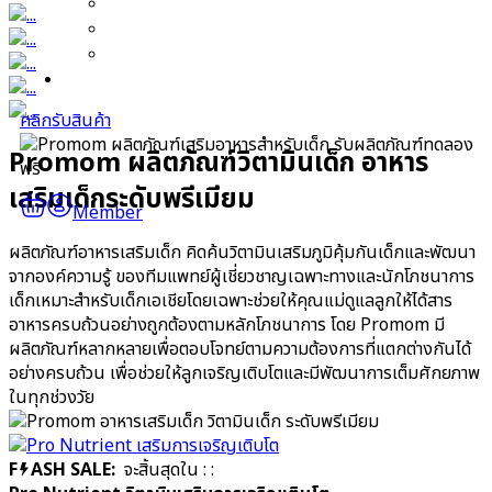
⦿ สมองและความจำ
● Zinc
⦿ เสริมภูมิคุ้มกัน
⦿ พัฒนาการเด็กและกระดูก
Cal-D-Kiiz เสริมความสูงลูก
Cal-D Protein Shake โปรตีนเชคเร่งสูง
ร่วมงานกับเรา
Pro Nutrient วิตามินเสริมการเจริญเติบโต
Promom ความทุ่มของคุณหมอหัวใจแม่
สาระน่ารู้
Professional Mom (Thailand) Co., Ltd.
⦿ หมอพลอย ลูกอัจฉริยะสร้างได้
ติดต่อโปรมัม
⦿ คุณแม่ตั้งครรภ์และลูกน้อย
⦿ สมองและความจำ
โทรศัพท์:
02 114 8788
⦿ เสริมภูมิคุ้มกัน
⦿ พัฒนาการเด็กและกระดูก
ร่วมงานกับเรา
คลิกรับสินค้า
รับผลิตภัณฑ์ทดลอง
Promom ผลิตภัณฑ์วิตามินเด็ก อาหาร
ฟรี