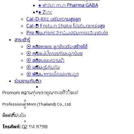
● จุลินทรีย์ที่ดี Bacillus Coagulans
● ปกป้องลำไส้ Bifidobacterium infantis
Cal-D-KII 6+ เพิ่มความสูง
● จุลินทรีย์สุขภาพ Bifidobacterium lactis
⦿ Cal-D-KII 6+
● จุลินทรีย์มากประโยชน์ Lactobacillus
● สารสกัดจากข้าวโพด Calcium L-Threonate
Plantarum
● วิตามิน K2
● แลคโตบาซิลลัส แอซิโดฟิลัส Lactobacillus
● วิตามิน D3
Acidophilus
● กรดอะมิโนจำเป็น L-Arginine
● สารอาหารสำคัญในนมแม่ HMOs
● ฟาร์มา กาบา Pharma GABA
(Prebiotic)
● Zinc
● เอลเดอร์เบอร์รี Elderberry
● เบต้ากลูแคน Beta-glucan Wellmune
Cal-D-Kiiz เสริมความสูงลูก
Cal-D Protein Shake โปรตีนเชคเร่งสูง
Cal-D-KII 6+ เพิ่มความสูง
Pro Nutrient วิตามินเสริมการเจริญเติบโต
⦿ Cal-D-KII 6+
● สารสกัดจากข้าวโพด Calcium L-Threonate
● วิตามิน K2
สาระน่ารู้
● วิตามิน D3
⦿ หมอพลอย ลูกอัจฉริยะสร้างได้
● กรดอะมิโนจำเป็น L-Arginine
⦿ คุณแม่ตั้งครรภ์และลูกน้อย
● ฟาร์มา กาบา Pharma GABA