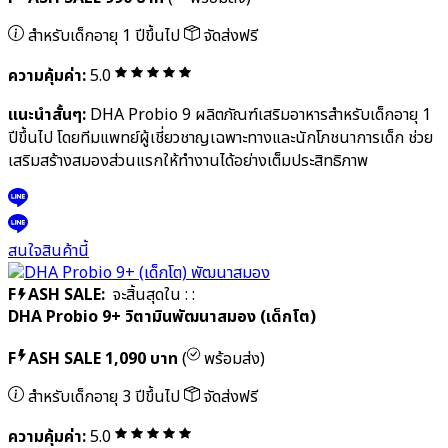
แนะนำสั้นๆ:
Multi-IMMU 24+ เสริมระบบภูมิคุ้มกันครบทุกกลไก
ด้วย Human Milk Oligosaccharides (HMOs) นวัตกรรมล่าสุดที่
พบในนมแม่ และเพิ่มปริมาณ Immuno-Biotics ที่เหมาะสำหรับเด็ก 3
ปี
สนใจสินค้านี้
F
ASH SALE:
จะสิ้นสุดใน
:
:
DHA Probio 9 วิตามินพัฒนาสมอง (เด็กเล็ก)
F
ASH SALE
990 บาท
(
พร้อมส่ง)
สำหรับเด็กอายุ 1 ปีขึ้นไป
จัดส่งฟรี
ความคุ้มค่า:
5.0
แนะนำสั้นๆ:
DHA Probio 9 ผลิตภัณฑ์เสริมอาหารสำหรับเด็กอายุ 1
ปีขึ้นไป โดยทีมแพทย์ผู้เชี่ยวชาญเฉพาะทางและนักโภชนาการเด็ก ช่วย
เสริมสร้างสมองส่วนแรกให้ทำงานได้อย่างเต็มประสิทธิภาพ