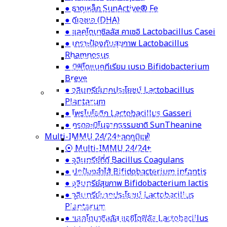
Nutri Plus 41|42 เพิ่มน้ำนมแม่
⦿ Nutri Plus 41 | 42
DHA Probio 9/9+ พัฒนาสมอง
● ลูกซัด Organic Fenugreek
⦿ DHA Probio 9 | 9+
● หัวปลีออร์แกนิก Organic Banana
● ธาตุเหล็ก SunActive® Fe
Blossom
● ดีเอชเอ (DHA)
● ดีเอชเอ (DHA)
● แลคโตบาซิลลัส คาเซอิ Lactobacillus Casei
● แคลเซียมจากสาหร่ายแดง Calcium
● เกราะป้องกันสุขภาพ Lactobacillus
Aquamin
Rhamnosus
● ธาตุเหล็ก SunActive® Fe
● บิฟิโดแบคทีเรียม เบรเว Bifidobacterium
Breve
● จุลินทรีย์มากประโยชน์ Lactobacillus
DHA Probio 9/9+ พัฒนาสมอง
Plantarum
⦿ DHA Probio 9 | 9+
● โพรไบโอติก Lactobacillus Gasseri
● ธาตุเหล็ก SunActive® Fe
● กรดอะมิโนจากธรรมชาติ SunTheanine
● ดีเอชเอ (DHA)
● แลคโตบาซิลลัส คาเซอิ Lactobacillus Casei
● เกราะป้องกันสุขภาพ Lactobacillus
Multi-IMMU 24/24+ลดภูมิแพ้
Rhamnosus
⦿ Multi-IMMU 24/24+
● บิฟิโดแบคทีเรียม เบรเว Bifidobacterium
● จุลินทรีย์ที่ดี Bacillus Coagulans
Breve