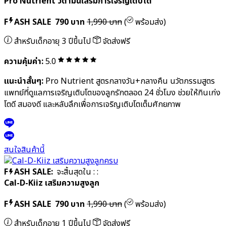
เสริมเด็กระดับพรีเมียม
Member
ผลิตภัณฑ์อาหารเสริมเด็ก คิดค้นวิตามินเสริมภูมิคุ้มกันเด็กและพัฒนา
จากองค์ความรู้ ของทีมแพทย์ผู้เชี่ยวชาญเฉพาะทางและนักโภชนาการ
เด็กเหมาะสำหรับเด็กเอเชียโดยเฉพาะช่วยให้คุณแม่ดูแลลูกให้ได้สาร
อาหารครบถ้วนอย่างถูกต้องตามหลักโภชนาการ โดย Promom มี
ผลิตภัณฑ์หลากหลายเพื่อตอบโจทย์ตามความต้องการที่แตกต่างกันได้
อย่างครบถ้วน เพื่อช่วยให้ลูกเจริญเติบโตและมีพัฒนาการเต็มศักยภาพ
ในทุกช่วงวัย
F
ASH SALE:
จะสิ้นสุดใน
:
:
Pro Nutrient วิตามินเสริมการเจริญเติบโต
F
ASH SALE
790 บาท
1,990 บาท
(
พร้อมส่ง)
สำหรับเด็กอายุ 3 ปีขึ้นไป
จัดส่งฟรี
ความคุ้มค่า:
5.0
แนะนำสั้นๆ:
Pro Nutrient สูตรกลางวัน+กลางคืน นวัตกรรมสูตร