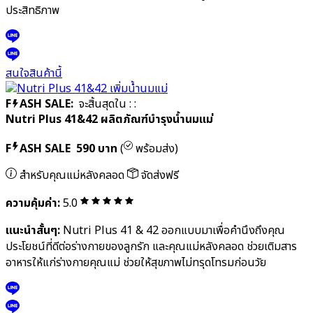
F
ASH SALE:
จะสิ้นสุดใน
:
:
Cal-D Protein Shake โปรตีนเชคเร่งสูง
F
ASH SALE
590 บาท
950 บาท
(
พร้อมส่ง)
สำหรับเด็กที่ต้องการเพิ่มความสูง
จัดส่งฟรี
ความคุ้มค่า:
5.0
แนะนำสั้นๆ:
Cal-D Protein Shake โปรตีนเชคสูตรพิเศษเพื่อเร่ง
การเจริญเติบโตและเพิ่มความสูง อุดมด้วยโปรตีนคุณภาพสูง แคลเซียม
และสารอาหารที่จำเป็น ช่วยเสริมสร้างมวลกระดูกและกล้ามเนื้ออย่างมี
ประสิทธิภาพ
สนใจสินค้านี้
F
ASH SALE:
จะสิ้นสุดใน
:
: