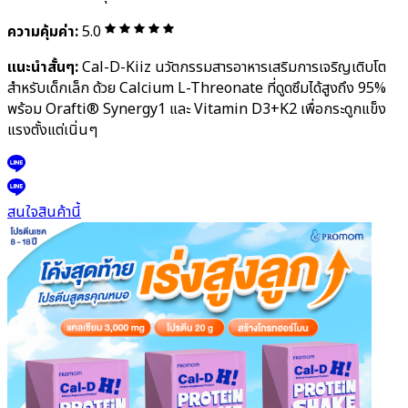
แพทย์ที่ดูแลการเจริญเติบโตของลูกรักตลอด 24 ชั่วโมง ช่วยให้กินเก่ง
โตดี สมองดี และหลับลึกเพื่อการเจริญเติบโตเต็มศักยภาพ
สนใจสินค้านี้
F
ASH SALE:
จะสิ้นสุดใน
:
:
Cal-D-Kiiz เสริมความสูงลูก
F
ASH SALE
790 บาท
1,990 บาท
(
พร้อมส่ง)
สำหรับเด็กอายุ 1 ปีขึ้นไป
จัดส่งฟรี
ความคุ้มค่า:
5.0
แนะนำสั้นๆ:
Cal-D-Kiiz นวัตกรรมสารอาหารเสริมการเจริญเติบโต
สำหรับเด็กเล็ก ด้วย Calcium L-Threonate ที่ดูดซึมได้สูงถึง 95%
พร้อม Orafti® Synergy1 และ Vitamin D3+K2 เพื่อกระดูกแข็ง
แรงตั้งแต่เนิ่นๆ