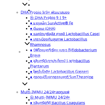
● ลูกซัด Organic Fenugreek
● หัวปลีออร์แกนิก Organic Banana
DHA Probio 9/9+ พัฒนาสมอง
Blossom
⦿ DHA Probio 9 | 9+
● ดีเอชเอ (DHA)
● ธาตุเหล็ก SunActive® Fe
● แคลเซียมจากสาหร่ายแดง Calcium
● ดีเอชเอ (DHA)
Aquamin
● แลคโตบาซิลลัส คาเซอิ Lactobacillus Casei
● ธาตุเหล็ก SunActive® Fe
● เกราะป้องกันสุขภาพ Lactobacillus
Rhamnosus
● บิฟิโดแบคทีเรียม เบรเว Bifidobacterium
DHA Probio 9/9+ พัฒนาสมอง
Breve
⦿ DHA Probio 9 | 9+
● จุลินทรีย์มากประโยชน์ Lactobacillus
● ธาตุเหล็ก SunActive® Fe
Plantarum
● ดีเอชเอ (DHA)
● โพรไบโอติก Lactobacillus Gasseri
● แลคโตบาซิลลัส คาเซอิ Lactobacillus Casei
● กรดอะมิโนจากธรรมชาติ SunTheanine
● เกราะป้องกันสุขภาพ Lactobacillus
Rhamnosus
● บิฟิโดแบคทีเรียม เบรเว Bifidobacterium
Multi-IMMU 24/24+ลดภูมิแพ้
Breve
⦿ Multi-IMMU 24/24+
● จุลินทรีย์มากประโยชน์ Lactobacillus
● จุลินทรีย์ที่ดี Bacillus Coagulans