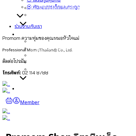
⦿ เสริมภูมิคุ้มกัน
⦿ พัฒนาการเด็กและกระดูก
Cal-D Protein Shake โปรตีนเชคเร่งสูง
Pro Nutrient วิตามินเสริมการเจริญเติบโต
ร่วมงานกับเรา
สาระน่ารู้
Promom ความทุ่มของคุณหมอหัวใจแม่
⦿ หมอพลอย ลูกอัจฉริยะสร้างได้
⦿ คุณแม่ตั้งครรภ์และลูกน้อย
Professional Mom (Thailand) Co., Ltd.
⦿ สมองและความจำ
ติดต่อโปรมัม
⦿ เสริมภูมิคุ้มกัน
⦿ พัฒนาการเด็กและกระดูก
โทรศัพท์:
02 114 8788
ร่วมงานกับเรา
Member