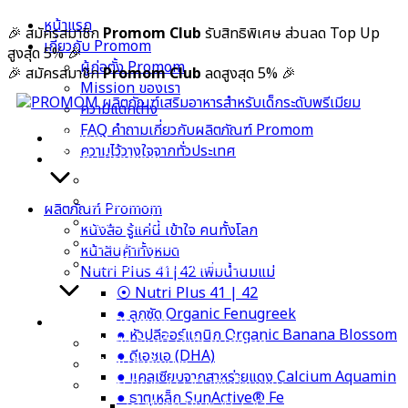
Skip
หน้าแรก
🎉 สมัครสมาชิก
Promom Club
รับสิทธิพิเศษ ส่วนลด Top Up
to
เกี่ยวกับ Promom
สูงสุด 5%
🎉
content
ผู้ก่อตั้ง Promom
🎉 สมัครสมาชิก
Promom Club
ลดสูงสุด 5%
🎉
Mission ของเรา
ความแตกต่าง
FAQ คำถามเกี่ยวกับผลิตภัณฑ์ Promom
หน้าแรก
ความไว้วางใจจากทั่วประเทศ
เกี่ยวกับ Promom
ผู้ก่อตั้ง Promom
Mission ของเรา
ผลิตภัณฑ์ Promom
ความแตกต่าง
หนังสือ รู้แค่นี้ เข้าใจ คนทั้งโลก
FAQ คำถามเกี่ยวกับผลิตภัณฑ์ Promom
หน้าสินค้าทั้งหมด
ความไว้วางใจจากทั่วประเทศ
Nutri Plus 41|42 เพิ่มน้ำนมแม่
⦿ Nutri Plus 41 | 42
● ลูกซัด Organic Fenugreek
ผลิตภัณฑ์ Promom
● หัวปลีออร์แกนิก Organic Banana Blossom
หนังสือ รู้แค่นี้ เข้าใจ คนทั้งโลก
● ดีเอชเอ (DHA)
หน้าสินค้าทั้งหมด
● แคลเซียมจากสาหร่ายแดง Calcium Aquamin
Nutri Plus 41|42 เพิ่มน้ำนมแม่
● ธาตุเหล็ก SunActive® Fe
⦿ Nutri Plus 41 | 42