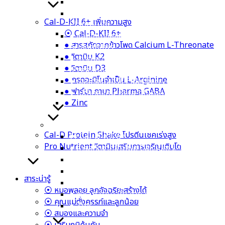
● จุลินทรีย์สุขภาพ Bifidobacterium lactis
● จุลินทรีย์มากประโยชน์ Lactobacillus
Cal-D-KII 6+ เพิ่มความสูง
Plantarum
⦿ Cal-D-KII 6+
● แลคโตบาซิลลัส แอซิโดฟิลัส Lactobacillus
● สารสกัดจากข้าวโพด Calcium L-Threonate
Acidophilus
● วิตามิน K2
● สารอาหารสำคัญในนมแม่ HMOs
● วิตามิน D3
(Prebiotic)
● กรดอะมิโนจำเป็น L-Arginine
● เอลเดอร์เบอร์รี Elderberry
● ฟาร์มา กาบา Pharma GABA
● เบต้ากลูแคน Beta-glucan Wellmune
● Zinc
Cal-D-KII 6+ เพิ่มความสูง
Cal-D Protein Shake โปรตีนเชคเร่งสูง
⦿ Cal-D-KII 6+
Pro Nutrient วิตามินเสริมการเจริญเติบโต
● สารสกัดจากข้าวโพด Calcium L-Threonate
● วิตามิน K2
● วิตามิน D3
สาระน่ารู้
● กรดอะมิโนจำเป็น L-Arginine
⦿ หมอพลอย ลูกอัจฉริยะสร้างได้
● ฟาร์มา กาบา Pharma GABA
⦿ คุณแม่ตั้งครรภ์และลูกน้อย
● Zinc
⦿ สมองและความจำ