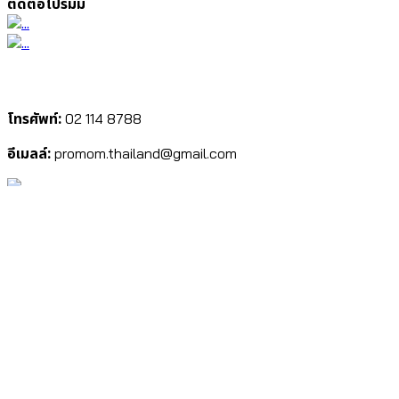
ติดต่อโปรมัม
โทรศัพท์:
02 114 8788
อีเมลล์:
promom.thailand@gmail.com
Professional Mom (Thailand) Co., Ltd. เลขที่ 117 ซอยศูนย์การค้าสาย 4 ถนน
สุขุมวิท ตำบลท่าประดู่ อำเภอเมืองระยอง จังหวัดระยอง 21000.
© Promom.co.th 2024, All rights reserved.
นโยบายความเป็นส่วนตัว
|
นโยบายการเปลี่ยนสินค้า/คืนสินค้าและคืนเงิน
อยากให้เราช่วยแนะนำไหมคะ?