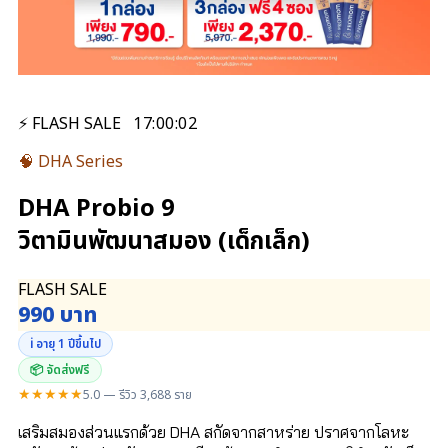
⚡ FLASH SALE
17
:
00
:
01
🧠 DHA Series
DHA Probio 9
วิตามินพัฒนาสมอง (เด็กเล็ก)
FLASH SALE
990 บาท
ℹ️ อายุ 1 ปีขึ้นไป
📦 จัดส่งฟรี
★★★★★
5.0 — รีวิว 3,688 ราย
เสริมสมองส่วนแรกด้วย DHA สกัดจากสาหร่าย ปราศจากโลหะ