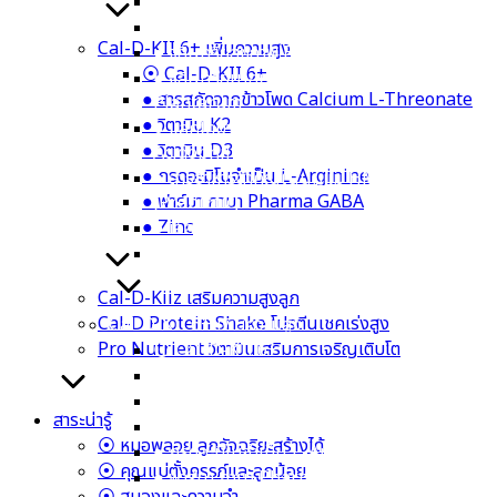
● จุลินทรีย์ที่ดี Bacillus Coagulans
● ปกป้องลำไส้ Bifidobacterium infantis
Cal-D-KII 6+ เพิ่มความสูง
● จุลินทรีย์สุขภาพ Bifidobacterium lactis
⦿ Cal-D-KII 6+
● จุลินทรีย์มากประโยชน์ Lactobacillus
● สารสกัดจากข้าวโพด Calcium L-Threonate
Plantarum
● วิตามิน K2
● แลคโตบาซิลลัส แอซิโดฟิลัส Lactobacillus
● วิตามิน D3
Acidophilus
● กรดอะมิโนจำเป็น L-Arginine
● สารอาหารสำคัญในนมแม่ HMOs
● ฟาร์มา กาบา Pharma GABA
(Prebiotic)
● Zinc
● เอลเดอร์เบอร์รี Elderberry
● เบต้ากลูแคน Beta-glucan Wellmune
Cal-D-Kiiz เสริมความสูงลูก
Cal-D Protein Shake โปรตีนเชคเร่งสูง
Cal-D-KII 6+ เพิ่มความสูง
Pro Nutrient วิตามินเสริมการเจริญเติบโต
⦿ Cal-D-KII 6+
● สารสกัดจากข้าวโพด Calcium L-Threonate
● วิตามิน K2
สาระน่ารู้
● วิตามิน D3
⦿ หมอพลอย ลูกอัจฉริยะสร้างได้
● กรดอะมิโนจำเป็น L-Arginine
⦿ คุณแม่ตั้งครรภ์และลูกน้อย
● ฟาร์มา กาบา Pharma GABA