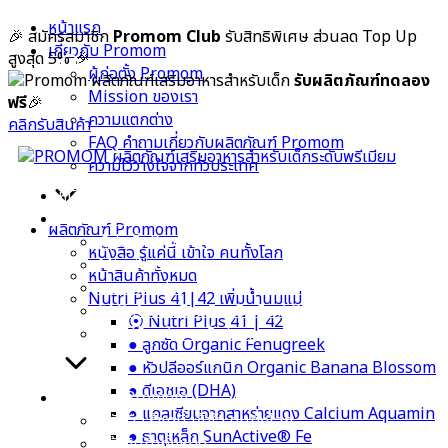
Skip
หน้าแรก
🎉 สมัครสมาชิก
Promom Club
รับสิทธิพิเศษ ส่วนลด Top Up
to
เกี่ยวกับ Promom
สูงสุด 5%
🎉
content
ผู้ก่อตั้ง Promom
รับผลิตภัณฑ์ทดลอง
Mission ของเรา
ฟรี
🎉
ความแตกต่าง
คลิกรับสินค้า
FAQ คำถามเกี่ยวกับผลิตภัณฑ์ Promom
ความไว้วางใจจากทั่วประเทศ
หน้าแรก
เกี่ยวกับ Promom
ผลิตภัณฑ์ Promom
ผู้ก่อตั้ง Promom
หนังสือ รู้แค่นี้ เข้าใจ คนทั้งโลก
Mission ของเรา
หน้าสินค้าทั้งหมด
ความแตกต่าง
Nutri Plus 41|42 เพิ่มน้ำนมแม่
FAQ คำถามเกี่ยวกับผลิตภัณฑ์ Promom
⦿ Nutri Plus 41 | 42
ความไว้วางใจจากทั่วประเทศ
● ลูกซัด Organic Fenugreek
● หัวปลีออร์แกนิก Organic Banana Blossom
● ดีเอชเอ (DHA)
ผลิตภัณฑ์ Promom
● แคลเซียมจากสาหร่ายแดง Calcium Aquamin
หนังสือ รู้แค่นี้ เข้าใจ คนทั้งโลก
● ธาตุเหล็ก SunActive® Fe
หน้าสินค้าทั้งหมด