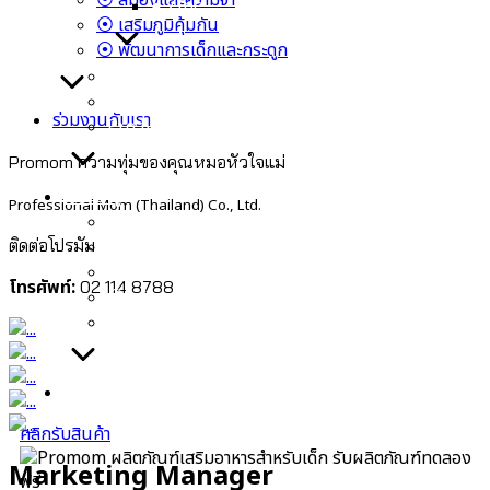
⦿ สมองและความจำ
● Zinc
⦿ เสริมภูมิคุ้มกัน
⦿ พัฒนาการเด็กและกระดูก
Cal-D-Kiiz เสริมความสูงลูก
Cal-D Protein Shake โปรตีนเชคเร่งสูง
ร่วมงานกับเรา
Pro Nutrient วิตามินเสริมการเจริญเติบโต
Promom ความทุ่มของคุณหมอหัวใจแม่
สาระน่ารู้
Professional Mom (Thailand) Co., Ltd.
⦿ หมอพลอย ลูกอัจฉริยะสร้างได้
ติดต่อโปรมัม
⦿ คุณแม่ตั้งครรภ์และลูกน้อย
⦿ สมองและความจำ
โทรศัพท์:
02 114 8788
⦿ เสริมภูมิคุ้มกัน
⦿ พัฒนาการเด็กและกระดูก
ร่วมงานกับเรา
คลิกรับสินค้า
รับผลิตภัณฑ์ทดลอง
Marketing Manager
ฟรี