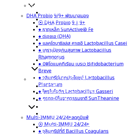
Nutri Plus 41|42 เพิ่มน้ำนมแม่
⦿ Nutri Plus 41 | 42
DHA Probio 9/9+ พัฒนาสมอง
● ลูกซัด Organic Fenugreek
⦿ DHA Probio 9 | 9+
● หัวปลีออร์แกนิก Organic Banana
● ธาตุเหล็ก SunActive® Fe
Blossom
● ดีเอชเอ (DHA)
● ดีเอชเอ (DHA)
● แลคโตบาซิลลัส คาเซอิ Lactobacillus Casei
● แคลเซียมจากสาหร่ายแดง Calcium
● เกราะป้องกันสุขภาพ Lactobacillus
Aquamin
Rhamnosus
● ธาตุเหล็ก SunActive® Fe
● บิฟิโดแบคทีเรียม เบรเว Bifidobacterium
Breve
● จุลินทรีย์มากประโยชน์ Lactobacillus
DHA Probio 9/9+ พัฒนาสมอง
Plantarum
⦿ DHA Probio 9 | 9+
● โพรไบโอติก Lactobacillus Gasseri
● ธาตุเหล็ก SunActive® Fe
● กรดอะมิโนจากธรรมชาติ SunTheanine
● ดีเอชเอ (DHA)
● แลคโตบาซิลลัส คาเซอิ Lactobacillus Casei
● เกราะป้องกันสุขภาพ Lactobacillus
Multi-IMMU 24/24+ลดภูมิแพ้
Rhamnosus
⦿ Multi-IMMU 24/24+
● บิฟิโดแบคทีเรียม เบรเว Bifidobacterium
● จุลินทรีย์ที่ดี Bacillus Coagulans
Breve