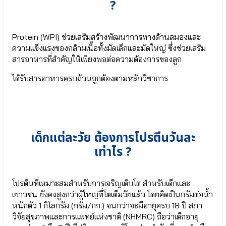
?
Lactobacillus
● จุลินทรีย์ที่
Casei
ดี Bacillus
●
Coagulans
เกราะ
● ปกป้องลำไส้
Protein (WPI) ช่วยเสริมสร้างพัฒนาการทางด้านสมองและ
ป้องกัน
Bifidobacterium
ความแข็งแรงของกล้ามเนื้อทั้งมัดเล็กและมัดใหญ่ ซึ่งช่วยเสริม
สุขภาพ
infantis
สารอาหารที่สำคัญให้เพียงพอต่อความต้องการของลูก
Lactobacillus
● จุลินทรีย์สุขภาพ
Rhamnosus
Bifidobacterium
ได้รับสารอาหารครบถ้วนถูกต้องตามหลักวิชาการ
●
lactis
บิ
● จุลินทรีย์มาก
ฟิ
ประโยชน์
โด
Lactobacillus
แบค
Plantarum
ที
● แลคโต
เด็กแต่ละวัย ต้องการโปรตีนวันละ
เรียม
บาซิลลัส แอซิ
เท่าไร ?
เบรเว
โดฟิลัส
Bifidobacterium
Lactobacillus
Breve
Acidophilus
●
● สาร
โปรตีนที่เหมาะสมสำหรับการเจริญเติบโต สำหรับเด็กและ
จุลินทรีย์
อาหาร
เยาวชน ยังคงสูงกว่าผู้ใหญ่ที่โตเต็มวัยแล้ว โดยคิดเป็นกรัมต่อน้ำ
มาก
สำคัญในนม
หนักตัว 1 กิโลกรัม (กรัม/กก.) จนกว่าจะมีอายุครบ 18 ปี สภา
ประโยชน์
แม่ HMOs
Lactobacillus
วิจัยสุขภาพและการแพทย์แห่งชาติ (NHMRC) ถือว่าเด็กอายุ
(Prebiotic)
Plantarum