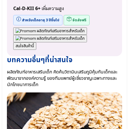
ม
HMOs
น
(Prebiotic)
Cal-D-KII 6+
เพิ่มความสูง
●
เอลเด
สำหรับเด็กอายุ 3 ปีขึ้นไป
จัดส่งฟรี
อร์
เบอร์
รี
Elderberry
●
สนใจสินค้านี้
เบต้า
กลู
บทความอื่นๆที่น่าสนใจ
แคน
Beta-
ผลิตภัณฑ์อาหารเสริมเด็ก คิดค้นวิตามินเสริมภูมิคุ้มกันเด็กและ
glucan
พัฒนาจากองค์ความรู้ ของทีมแพทย์ผู้เชี่ยวชาญเฉพาะทางและ
Wellmune
นักโภชนาการเด็ก
Cal-
D-
KII
6+
เพิ่ม
ความ
สูง