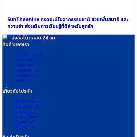
โน
จำเป็น
L-
Arginine
SunTheanine กรดอะมิโนจากธรรมชาติ ช่วยเพิ่มสมาธิ และ
●
ความจำ ส่งเสริมการเรียนรู้ที่ดีสำหรับลูกรัก
ฟาร์ม
า
สั่งซื้อได้ตลอด 24 ชม.
กาบา
สินค้าของเรา
Pharma
GABA
Nutri Plus 41&42
●
DHA Probio 9
Zinc
DHA Probio 9+
Multi IMMU 24
Multi IMMU 24+
Cal-D KII 6+
Cal-
D
เกี่ยวกับโปรมัม
Protein
Shake
ผู้ก่อตั้ง Promom
โปร
Mission ของเรา
ความแตกต่าง
ตีน
ความมุ่งมั่นของเรา
เชค
คำถามเกี่ยวกับเรา
เร่ง
ร่วมงานกับเรา
สูง
Pro