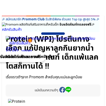
Skip
🎉 สมัครสมาชิก
Promom Club
รับสิทธิพิเศษ ส่วนลด Top Up สูงสุด 5%
🎉
า
า
to
รับผลิตภัณฑ์ทดลองฟรี
🎉
ก
ก
content
คลิกรับสินค้า
ยวกับ
ยว
Protein (WPI) โปรตีนทาง
omom
omom
ผู้ก่อตั้ง
คลิกรับสินค้า
เลือก แก้ปัญหาลูกกินยากน้ำ
Promom
ผู้
Mission
ก่อ
Member
หนักต่ำกว่าเกณฑ์ เด็กแพ้แลค
ของเรา
ตั้ง
รับผลิตภัณฑ์ทดลองฟรี
ความ
Promom
โตสก็ทานได้ !!
แตก
Mission
ต่าง
ของ
FAQ
เรา
คำถาม
ความ
เรื่องราวดีๆจาก Promom สำหรับคุณแม่และลูกน้อย
เกี่ยวกับ
แตก
ผลิตภัณฑ์
ต่าง
Promom
FAQ
แบ่งปันบทความดีๆ :
ความไว้
คำถาม
วางใจ
เกี่ยว
จากทั่ว
กับ