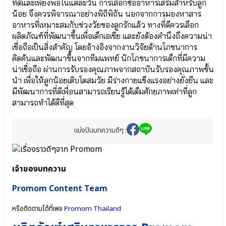
ที่ดีและเพียงพอในแต่ละวัน การเลือกซื้ออาหารเสริมสำหรับลูก
Lactobacillus
24/24+
น้อย จึงควรพิจารณาอย่างพิถีพิถัน นอกจากการมองหาสาร
Acidophilus
●
● สาร
จุลินทรีย์
อาหารที่เหมาะสมกับช่วงวัยของลูกรักแล้ว ทางที่ดีควรเลือก
อาหาร
ที่
ผลิตภัณฑ์ที่พัฒนาขึ้นเพื่อเด็กเอเชีย และยังต้องคำนึงถึงความน่า
สำคัญในนม
ดี
เชื่อถือเป็นสิ่งสำคัญ โดยอ้างอิงจากงานวิจัยด้านโภชนาการ
แม่ HMOs
Bacillus
คิดค้นและพัฒนาขึ้นจากทีมแพทย์ นักโภชนาการเด็กที่มีความ
(Prebiotic)
Coagulans
น่าเชื่อถือ ผ่านการรับรองคุณภาพจากสถาบันรับรองคุณภาพชั้น
● เอลเดอร์
●
นำ เพื่อให้ลูกน้อยเติบโตสมวัย มีร่างกายแข็งแรงอย่างยั่งยืน และ
เบอร์รี
ปกป้อง
มีพัฒนาการที่ดีเพื่อนสามารถเรียนรู้ได้เต็มศักยภาพเท่าที่ลูก
Elderberry
ลำไส้
● เบต้ากลู
Bifidobacterium
สามารถทำได้ดีที่สุด
แคน
infantis
Beta-
●
glucan
จุลินทรีย์
แบ่งปันบทความดีๆ :
Wellmune
สุขภาพ
Bifidobacterium
lactis
เจ้าของบทความ
●
Cal-
จุลินทรีย์
D-
มาก
Promom Content Team
KII
ประโยชน์
6+
Lactobacillus
เพิ่ม
หรือติดตามได้ที่เพจ
Promom Thailand
Plantarum
ความ
●