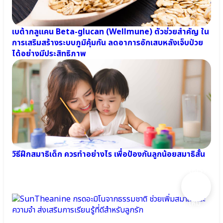
⦿
Cal-
D-
เบต้ากลูแคน Beta-glucan (Wellmune) ตัวช่วยสำคัญ ใน
KII
การเสริมสร้างระบบภูมิคุ้มกัน ลดอาการอักเสบหลังเจ็บป่วย
6+
ได้อย่างมีประสิทธิภาพ
●
สาร
สกัด
จาก
ข้าวโพด
Calcium
L-
Threonate
●
วิตามิน
K2
วิธีฝึกสมาธิเด็ก ควรทำอย่างไร เพื่อป้องกันลูกน้อยสมาธิสั้น
อยาก
●
วิตามิน
ให้เรา
D3
ช่วย
●
แนะนำ
กรด
ไหม
อะ
คะ?
มิ