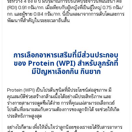
● เอลเดอร์
ระหว่าง 4 ถึง 8 ปี มีปริมาณการบริโภคประจำวันที่แนะนำ คือ
●
เบอร์รี
(RDI) 0.91 กรัม/กก. เมื่อเทียบกับผู้หญิงที่เป็นผู้ใหญ่ 0.75 กรัม/
โพรไบ
Elderberry
กก. และผู้ชาย 0.84 กรัม/กก. นี่เป็นผลมาจากการเติบโตและการ
โอ
● เบต้ากลู
พัฒนาที่สำคัญในระยะเวลาอันสั้น
ติก
แคน
Lactobacillus
Beta-
Gasseri
glucan
●
Wellmune
กรด
● จุลินทรีย์ที่
อะ
ดี Bacillus
การเลือกอาหารเสริมที่มีส่วนประกอบ
มิ
Coagulans
ของ Protein (WPI) สำหรับลูกรักที่
โน
● ปกป้องลำไส้
จาก
Bifidobacterium
มีปัญหาเลือกกิน กินยาก
ธรรมชาติ
infantis
SunTheanine
● จุลินทรีย์สุขภาพ
Bifidobacterium
Protein (WPI) เป็นโปรตีนชนิดที่มีประโยชน์ต่อสุขภาพ มี
lactis
Multi-
● จุลินทรีย์มาก
คุณสมบัติช่วยสร้างกล้ามเนื้อได้อย่างมีประสิทธิภาพ และ
IMMU
ประโยชน์
ร่างกายสามารถดูดซึมได้ง่าย การที่คุณแม่สามารถเลือกเวย์
24/24+ลด
Lactobacillus
โปรตีนที่เหมาะสมกับความต้องการของลูกรักได้ จะช่วยให้เกิด
ภูมิแพ้
Plantarum
ประสิทธิภาพสูงสุด
● แลคโต
⦿
บาซิลลัส แอซิ
Multi-
อย่างไรก็ตาม เพื่อให้มั่นใจว่าลูกน้อยของเราจะได้รับสารอาหาร
โดฟิลัส
IMMU