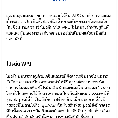
Blossom
DHA
●
Probio
ดี
9/9+
คุณพ่อคุณแม่หลายคนอาจจะเคยได้ยิน WPC มาบ้าง ความแตก
เอ
พัฒนา
ต่างระหว่างโปรตีนทั้งสองชนิดนี้ คือ ระดับของแลคโตสและไข
ชเอ
สมอง
มัน ซึ่งหมายความว่าโปรตีนชนิด WPC ไม่เหมาะสำหรับผู้ที่แพ้
(DHA)
⦿
●
แลคโตสนั่นเอง มาดูองค์ประกอบของโปรตีนนมแต่ละชนิดกัน
DHA
แคลเซียม
Probio
ก่อน ดังนี้
จาก
9 | 9+
สาหร่าย
● ธาตุเหล็ก
แดง
SunActive®
Calcium
Fe
Aquamin
โปรตีน WPI
● ดีเอ
●
ชเอ
ธาตุ
(DHA)
โปรตีนนมประกอบด้วยเคซีนและเวย์ ซึ่งสารเคซีนอาจไม่เหมาะ
เหล็ก
● แลคโต
กับใครหลายคนเนื่องจากอาจทำให้มีปัญหาต่อระบบการย่อย
SunActive®
บาซิลลัส คาเซอิ
อาหาร ในขณะที่เวย์โปรตีน มีไขมันและแลคโตสลดลงอย่างมาก
Fe
Lactobacillus
โดยทั่วไปจะทานได้ดีกว่า เพราะเวย์โปรตีนเป็นแหล่งธรรมชาติที่
Casei
● เกราะป้องกัน
อุดมสมบูรณ์ที่จำเป็น ดีต่อการสร้างกล้ามเนื้อ นอกจากนี้ยังมี
DHA
สุขภาพ
กรดอะมิโนสายโซ่กิ่ง (BCAAs) เป็นโปรตีนที่สมบูรณ์ซึ่งมีกรดอะ
Probio
Lactobacillus
มิโนทั้งหมด 20 ชนิด ซึ่งแตกต่างจากโปรตีนอื่น ๆ เช่น ถั่วเหลือง
9/9+
Rhamnosus
เป็นส่วนสำคัญสำหรับโภชนาการของนักกีฬาชั้นยอด