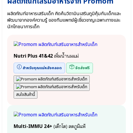
ผลิตภัณฑ์เสริมอาหารจาก Promom
สูง
แลค
⦿
โต
Cal-
ผลิตภัณฑ์อาหารเสริมเด็ก คิดค้นวิตามินเสริมภูมิคุ้มกันเด็กและ
บาซิลลัส
D-
พัฒนาจากองค์ความรู้ ของทีมแพทย์ผู้เชี่ยวชาญเฉพาะทางและ
แอ
KII
นักโภชนาการเด็ก
ซิ
6+
โด
● สารสกัด
ฟิลัส
จากข้าวโพด
Lactobacillus
Calcium L-
Acidophilus
Threonate
Nutri Plus 41&42
เพิ่มน้ำนมแม่
●
●
สาร
วิตามิน
อาหาร
สำหรับคุณแม่หลังคลอด
จัดส่งฟรี
K2
สำคัญ
●
ใน
วิตามิน
นม
D3
แม่
● กรดอะ
สนใจสินค้านี้
HMOs
มิโน
(Prebiotic)
จำเป็น L-
●
Arginine
เอลเด
● ฟาร์มา
อร์
กาบา
เบอร์
Pharma
Multi-IMMU 24+
(เด็กโต) ลดภูมิแพ้
รี
GABA