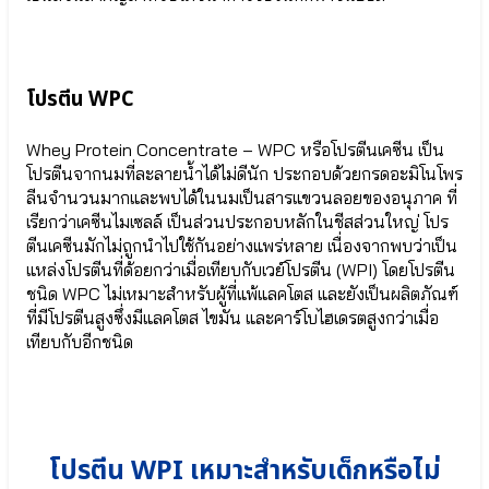
พัฒนา
● บิฟิโดแบคทีเรียม
สมอง
เบรเว
Bifidobacterium
⦿
Breve
DHA
● จุลินทรีย์มาก
Probio
โปรตีน WPC
ประโยชน์
9
Lactobacillus
|
Plantarum
9+
Whey Protein Concentrate – WPC หรือโปรตีนเคซีน เป็น
● โพรไบโอติก
●
โปรตีนจากนมที่ละลายน้ำได้ไม่ดีนัก ประกอบด้วยกรดอะมิโนโพร
Lactobacillus
ธาตุ
ลีนจำนวนมากและพบได้ในนมเป็นสารแขวนลอยของอนุภาค ที่
Gasseri
เหล็ก
เรียกว่าเคซีนไมเซลล์ เป็นส่วนประกอบหลักในชีสส่วนใหญ่ โปร
● กรดอะมิโน
SunActive®
ตีนเคซีนมักไม่ถูกนำไปใช้กันอย่างแพร่หลาย เนื่องจากพบว่าเป็น
จากธรรมชาติ
Fe
แหล่งโปรตีนที่ด้อยกว่าเมื่อเทียบกับเวย์โปรตีน (WPI) โดยโปรตีน
SunTheanine
●
ดี
ชนิด WPC ไม่เหมาะสำหรับผู้ที่แพ้แลคโตส และยังเป็นผลิตภัณฑ์
เอ
ที่มีโปรตีนสูงซึ่งมีแลคโตส ไขมัน และคาร์โบไฮเดรตสูงกว่าเมื่อ
ชเอ
Multi-
เทียบกับอีกชนิด
(DHA)
IMMU
●
24/24+ลด
แลค
ภูมิแพ้
โต
⦿
บาซิลลัส
Multi-
คา
IMMU
โปรตีน WPI เหมาะสำหรับเด็กหรือไม่
เซอิ
24/24+