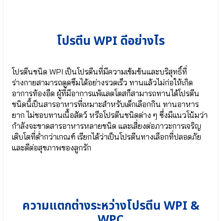
Nutri
42
Plus
● ลูกซัด
41|42
Organic
เพิ่ม
Fenugreek
โปรตีน WPI ดีอย่างไร
น้ำนม
● หัวปลี
แม่
ออร์แกนิก
Organic
⦿
Banana
Nutri
โปรตีนชนิด WPI เป็นโปรตีนที่มีความเข้มข้นและบริสุทธิ์ที่
Blossom
Plus
ร่างกายสามารถดูดซึมได้อย่างรวดเร็ว ทานแล้วไม่ก่อให้เกิด
● ดีเอ
41
อาการท้องอืด ผู้ที่มีอาการแพ้แลตโตสก็สามารถทานได้โปรตีน
ชเอ
|
ชนิดนี้เป็นสารอาหารที่เหมาะสำหรับเด็กเลือกกิน ทานอาหาร
(DHA)
42
●
●
ยาก ไม่ชอบทานเนื้อสัตว์ หรือโปรตีนชนิดต่าง ๆ ซึ่งมีแนวโน้มว่า
แคลเซียม
ลูก
กำลังจะขาดสารอาหารหลายชนิด และเสี่ยงต่อภาวะการเจริญ
จาก
ซัด
เติบโตที่ต่ำกว่าเกณฑ์ เรียกได้ว่าเป็นโปรตีนทางเลือกที่ปลอดภัย
สาหร่าย
Organic
และดีต่อสุขภาพของลูกรัก
แดง
Fenugreek
Calcium
●
Aquamin
หัว
● ธาตุเหล็ก
ปลี
SunActive®
ออร์แกนิ
Fe
ก
ความแตกต่างระหว่างโปรตีน WPI &
Organic
WPC
Banana