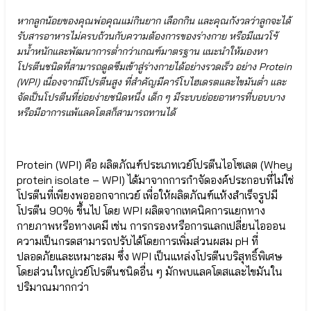
ประเทศ
ผลิตภัณฑ์
Promom
หากลูกน้อยของคุณพ่อคุณแม่กินยาก เลือกกิน และคุณกังวลว่าลูกจะได้
ความ
รับสารอาหารไม่ครบถ้วนกับความต้องการของร่างกาย หรือมีแนวโฯ้
ไว้
ตภัณฑ์
มน้ำหนักและพัฒนาการต่ำกว่าเกณฑ์มาตรฐาน แนะนำให้มองหา
วางใจ
omom
โปรตีนชนิดที่สามารถดูดซึมเข้าสู่ร่างกายได้อย่างรวดเร็ว อย่าง Protein
จาก
หนังสือ
(WPI) เนื่องจากมีโปรตีนสูง ที่สำคัญมีคาร์โบไฮเดรตและไขมันต่ำ และ
ทั่ว
รู้แค่นี้
จัดเป็นโปรตีนที่ย่อยง่ายชนิดหนึ่ง เด็ก ๆ มีระบบย่อยอาหารที่บอบบาง
ประเทศ
เข้าใจ
หรือมีอาการแพ้แลคโตสก็สามารถทานได้
คนทั้ง
โลก
ตภัณฑ์
หน้า
omom
สินค้า
Protein (WPI) คือ ผลิตภัณฑ์ประเภทเวย์โปรตีนไอโซเลต (Whey
ทั้งหมด
หนังสือ
protein isolate – WPI) ได้มาจากการกำจัดองค์ประกอบที่ไม่ใช่
Nutri
รู้
Plus
แค่
โปรตีนที่เพียงพอออกจากเวย์ เพื่อให้ผลิตภัณฑ์แห้งสำเร็จรูปมี
41|42
นี้
โปรตีน 90% ขึ้นไป โดย WPI ผลิตจากเทคนิคการแยกทาง
เพิ่ม
เข้าใจ
กายภาพหรือทางเคมี เช่น การกรองหรือการแลกเปลี่ยนไอออน
น้ำนม
คน
ความเป็นกรดสามารถปรับได้โดยการเพิ่มส่วนผสม pH ที่
แม่
ทั้ง
ปลอดภัยและเหมาะสม ซึ่ง WPI เป็นแหล่งโปรตีนบริสุทธิ์พิเศษ
โลก
⦿
โดยส่วนใหญ่เวย์โปรตีนชนิดอื่น ๆ มักพบแลคโตสและไขมันใน
หน้า
Nutri
สินค้า
Plus
ปริมาณมากกว่า
ทั้งหมด
41 |