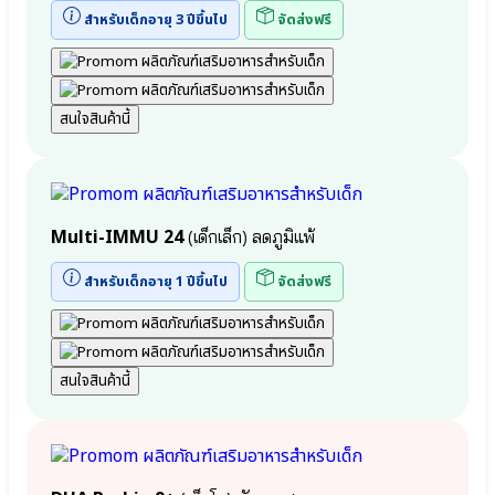
Elderberry
●
สำหรับเด็กอายุ 3 ปีขึ้นไป
จัดส่งฟรี
●
Zinc
เบต้า
กลู
แคน
Cal-D
Beta-
สนใจสินค้านี้
Protein
glucan
Shake
Wellmune
โปรตีน
●
เชคเร่ง
จุลินทรีย์
สูง
ที่
Pro
Multi-IMMU 24
(เด็กเล็ก) ลดภูมิแพ้
ดี
Nutrient
Bacillus
วิตามิน
Coagulans
สำหรับเด็กอายุ 1 ปีขึ้นไป
จัดส่งฟรี
เสริมการ
●
เจริญ
ปกป้อง
เติบโต
ลำไส้
Bifidobacterium
สนใจสินค้านี้
infantis
ะ
●
้
จุลินทรีย์
⦿ หมอ
สุขภาพ
พลอย
Bifidobacterium
ลูก
lactis