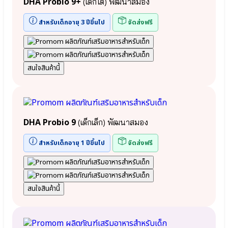
DHA Probio 9+
(เด็กโต) พัฒนาสมอง
อัจฉริยะ
●
สร้างได้
จุลินทรีย์
สำหรับเด็กอายุ 3 ปีขึ้นไป
จัดส่งฟรี
⦿
มาก
คุณ
ประโยชน์
แม่
Lactobacillus
ตั้ง
Plantarum
ครรภ์
●
สนใจสินค้านี้
และ
แลค
ลูก
โต
น้อย
บาซิลลัส
⦿
แอ
สมอง
ซิ
และ
DHA Probio 9
(เด็กเล็ก) พัฒนาสมอง
โด
ความ
ฟิลัส
จำ
สำหรับเด็กอายุ 1 ปีขึ้นไป
จัดส่งฟรี
Lactobacillus
⦿ เสริม
Acidophilus
ภูมิคุ้มกัน
●
⦿
สาร
พัฒนาการ
อาหาร
เด็กและ
สนใจสินค้านี้
สำคัญ
กระดูก
ใน
นม
แม่