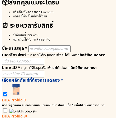
📦สิ่งที่คุณแม่จะได้รับ
เพิ่ม
Fenugreek
น้ำนม
● หัวปลี
ผลิตภัณฑ์ทดลองจาก Promom
แม่
ออร์แกนิก
ทดลองใช้ฟรี ไม่มีค่าใช้จ่าย
Organic
⦿
⏰ ระยะเวลารับสิทธิ์
Banana
Nutri
Blossom
Plus
● ดีเอ
41
จำกัดสิทธิ์ 100 ท่าน
ชเอ
|
คุณแม่จะได้รับการติดต่อกลับ
(DHA)
42
ชื่อ-นามสกุล
*
●
●
เบอร์โทรศัพท์
*
แคลเซียม
ลูก
กรุณาให้ข้อมูลจริง เพื่อจะได้ไม่พลาด
สิทธิพิเศษจากเรา
จาก
ซัด
สาหร่าย
Organic
Line ID
*
กรุณาให้ข้อมูลจริง เพื่อจะได้ไม่พลาด
สิทธิพิเศษจากเรา
แดง
Fenugreek
Calcium
●
เลือกผลิตภัณฑ์ที่ต้องการทดลอง
*
Aquamin
หัว
● ธาตุเหล็ก
ปลี
SunActive®
ออร์แกนิ
Fe
ก
DHA
Organic
DHA Probio 9
Probio
Banana
ช่วยให้ลูกฉลาด สมองดี มีสมาธิ
นอนหลับสนิท
สำหรับเด็ก 1 ปีขึ้นไป
ชนิดผงกรอกปาก
9/9+
Blossom
พัฒนา
●
DHA Probio 9+