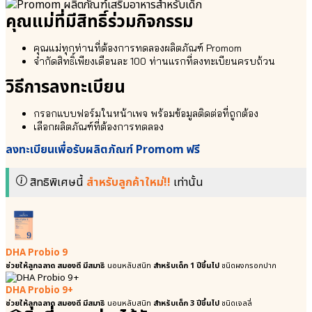
ประเทศ
ผลิตภัณฑ์
คุณแม่ที่มีสิทธิ์ร่วมกิจกรรม
Promom
ตภัณฑ์
ความ
omom
ไว้
หนังสือ
คุณแม่ทุกท่านที่ต้องการทดลองผลิตภัณฑ์ Promom
วางใจ
รู้แค่นี้
จำกัดสิทธิ์เพียงเดือนละ 100 ท่านแรกที่ลงทะเบียนครบถ้วน
จาก
เข้าใจ
วิธีการลงทะเบียน
ทั่ว
คนทั้ง
ประเทศ
โลก
ตภัณฑ์
หน้า
กรอกแบบฟอร์มในหน้าเพจ พร้อมข้อมูลติดต่อที่ถูกต้อง
omom
สินค้า
เลือกผลิตภัณฑ์ที่ต้องการทดลอง
ทั้งหมด
หนังสือ
ลงทะเบียนเพื่อรับผลิตภัณฑ์ Promom ฟรี
Nutri
รู้
Plus
แค่
41|42
นี้
สิทธิพิเศษนี้
สำหรับลูกค้าใหม่!!
เท่านั้น
เพิ่ม
เข้าใจ
น้ำนม
คน
แม่
ทั้ง
โลก
⦿
หน้า
Nutri
DHA Probio 9
สินค้า
Plus
ช่วยให้ลูกฉลาด สมองดี มีสมาธิ
นอนหลับสนิท
สำหรับเด็ก 1 ปีขึ้นไป
ชนิดผงกรอกปาก
ทั้งหมด
41 |
Nutri
42
DHA Probio 9+
Plus
● ลูกซัด
ช่วยให้ลูกฉลาด สมองดี มีสมาธิ
นอนหลับสนิท
สำหรับเด็ก 3 ปีขึ้นไป
ชนิดเจลลี่
41|42
Organic