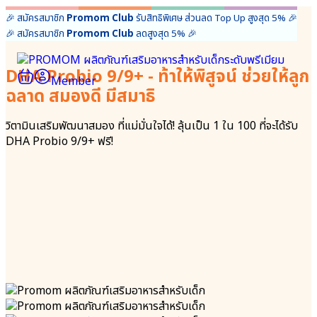
Skip
🎉 สมัครสมาชิก
Promom Club
รับสิทธิพิเศษ ส่วนลด Top Up สูงสุด 5%
🎉
to
🎉 สมัครสมาชิก
Promom Club
ลดสูงสุด 5%
🎉
content
า
า
DHA Probio 9/9+ - ท้าให้พิสูจน์ ช่วยให้ลูก
ก
ก
Member
ฉลาด สมองดี มีสมาธิ
ยวกับ
ยว
omom
omom
ผู้ก่อตั้ง
วิตามินเสริมพัฒนาสมอง ที่แม่มั่นใจได้! ลุ้นเป็น 1 ใน 100 ที่จะได้รับ
Promom
ผู้
DHA Probio 9/9+ ฟรี!
Mission
ก่อ
ของเรา
ตั้ง
ความ
Promom
แตก
Mission
ต่าง
ของ
FAQ
เรา
คำถาม
ความ
เกี่ยวกับ
แตก
ผลิตภัณฑ์
ต่าง
Promom
FAQ
ความไว้
คำถาม
วางใจ
เกี่ยว
จากทั่ว
กับ