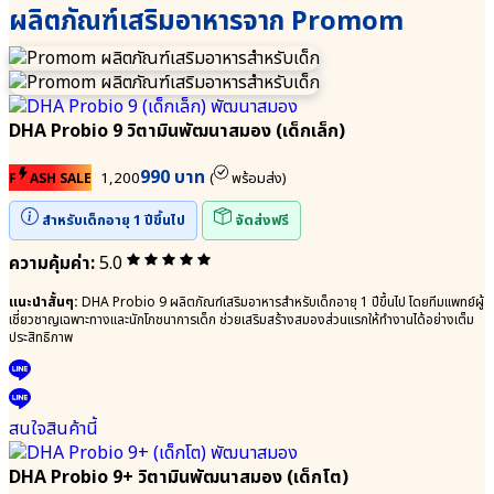
ผลิตภัณฑ์เสริมอาหารจาก Promom
ประโยชน์
9
Lactobacillus
|
Plantarum
9+
● โพรไบโอติก
●
Lactobacillus
ธาตุ
Gasseri
เหล็ก
DHA Probio 9 วิตามินพัฒนาสมอง (เด็กเล็ก)
● กรดอะมิโน
SunActive®
จากธรรมชาติ
Fe
990 บาท
1,200
(
พร้อมส่ง)
F
ASH SALE
SunTheanine
●
Multi-
ดี
สำหรับเด็กอายุ 1 ปีขึ้นไป
จัดส่งฟรี
IMMU
เอ
24/24+ลด
ชเอ
ความคุ้มค่า:
5.0
ภูมิแพ้
(DHA)
⦿
●
แนะนำสั้นๆ:
DHA Probio 9 ผลิตภัณฑ์เสริมอาหารสำหรับเด็กอายุ 1 ปีขึ้นไป โดยทีมแพทย์ผู้
Multi-
แลค
เชี่ยวชาญเฉพาะทางและนักโภชนาการเด็ก ช่วยเสริมสร้างสมองส่วนแรกให้ทำงานได้อย่างเต็ม
IMMU
โต
ประสิทธิภาพ
24/24+
บาซิลลัส
● จุลินทรีย์ที่
คา
ดี Bacillus
เซอิ
Coagulans
Lactobacillus
สนใจสินค้านี้
● ปกป้องลำไส้
Casei
Bifidobacterium
●
DHA Probio 9+ วิตามินพัฒนาสมอง (เด็กโต)
infantis
เกราะ