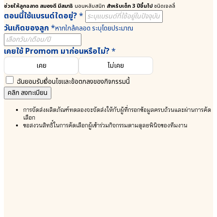
สมอง
ดี
ช่วยให้ลูกฉลาด สมองดี มีสมาธิ
นอนหลับสนิท
สำหรับเด็ก 3 ปีขึ้นไป
ชนิดเจลลี่
⦿
เอ
ตอนนี้ใช้แบรนด์ใดอยู่?
*
DHA
ชเอ
วันเกิดของลูก
*
หากใกล้คลอด ระบุโดยประมาณ
Probio
(DHA)
9 | 9+
●
● ธาตุเหล็ก
แคลเซียม
เคยใช้ Promom มาก่อนหรือไม่?
*
SunActive®
จาก
เคย
ไม่เคย
Fe
สาหร่าย
● ดีเอ
แดง
ฉันยอมรับเงื่อนไขและข้อตกลงของกิจกรรมนี้
ชเอ
Calcium
คลิก ลงทะเบียน
(DHA)
Aquamin
● แลคโต
●
การจัดส่งผลิตภัณฑ์ทดลองจะจัดส่งให้กับผู้ที่กรอกข้อมูลครบถ้วนและผ่านการคัด
บาซิลลัส คาเซอิ
ธาตุ
เลือก
Lactobacillus
เหล็ก
ขอสงวนสิทธิ์ในการคัดเลือกผู้เข้าร่วมกิจกรรมตามดุลยพินิจของทีมงาน
Casei
SunActive®
● เกราะป้องกัน
Fe
DHA
สุขภาพ
Probio
Lactobacillus
9/9+
Rhamnosus
พัฒนา
● บิฟิโดแบคทีเรียม
สมอง
เบรเว
Bifidobacterium
⦿
Breve
DHA
● จุลินทรีย์มาก
Probio