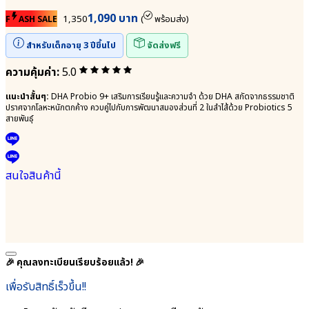
● จุลินทรีย์สุขภาพ
ป้องกัน
Bifidobacterium
สุขภาพ
1,090 บาท
1,350
(
พร้อมส่ง)
F
ASH SALE
lactis
Lactobacillus
● จุลินทรีย์มาก
Rhamnosus
สำหรับเด็กอายุ 3 ปีขึ้นไป
จัดส่งฟรี
ประโยชน์
●
Lactobacillus
บิ
ความคุ้มค่า:
5.0
Plantarum
ฟิ
● แลคโต
โด
แนะนำสั้นๆ:
DHA Probio 9+ เสริมการเรียนรู้และความจำ ด้วย DHA สกัดจากธรรมชาติ
บาซิลลัส แอซิ
แบค
ปราศจากโลหะหนักตกค้าง ควบคู่ไปกับการพัฒนาสมองส่วนที่ 2 ในลำไส้ด้วย Probiotics 5
สายพันธุ์
โดฟิลัส
ที
Lactobacillus
เรียม
Acidophilus
เบรเว
● สาร
Bifidobacterium
อาหาร
Breve
สนใจสินค้านี้
สำคัญในนม
●
แม่ HMOs
จุลินทรีย์
(Prebiotic)
มาก
● เอลเดอร์
ประโยชน์
เบอร์รี
Lactobacillus
Elderberry
Plantarum
🎉 คุณลงทะเบียนเรียบร้อยแล้ว! 🎉
● เบต้ากลู
●
แคน
โพรไบ
เพื่อรับสิทธิ์เร็วขึ้น!!
Beta-
โอ
glucan
ติก