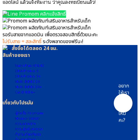
แอดไลน์
แล้วแจ้งทีมงาน ว่าคุณลงทะเบียนแล้ว!
Wellmune
Lactobacillus
● จุลินทรีย์ที่
Gasseri
คลิกแจ้งสิทธิ์
ดี Bacillus
●
Coagulans
กรด
● ปกป้องลำไส้
อะ
Bifidobacterium
มิ
รอรับสายจากแอดมิน
เพื่อตรวจสอบสิทธิ์ด้วยนะคะ
infantis
โน
ไม่รับสาย =
สละสิทธิ์
ระวังพลาดของฟรีนะ!
● จุลินทรีย์สุขภาพ
จาก
สั่งซื้อได้ตลอด 24 ชม.
Bifidobacterium
ธรรมชาติ
สินค้าของเรา
lactis
SunTheanine
Multi-
● จุลินทรีย์มาก
Nutri Plus 41&42
IMMU
ประโยชน์
DHA Probio 9
24/24+ลด
Lactobacillus
DHA Probio 9+
ภูมิแพ้
Plantarum
Multi IMMU 24
อยาก
● แลคโต
⦿
Multi IMMU 24+
ให้เรา
Cal-D KII 6+
บาซิลลัส แอซิ
Multi-
โดฟิลัส
IMMU
ช่วย
เกี่ยวกับโปรมัม
Lactobacillus
24/24+
แนะนำ
Acidophilus
●
ไหม
ผู้ก่อตั้ง Promom
● สาร
จุลินทรีย์
Mission ของเรา
คะ?
อาหาร
ที่
ความแตกต่าง
สำคัญในนม
ดี
ความมุ่งมั่นของเรา
แม่ HMOs
Bacillus
คำถามเกี่ยวกับเรา
ร่วมงานกับเรา