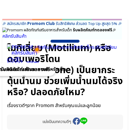
Skip
🎉 สมัครสมาชิก
Promom Club
รับสิทธิพิเศษ ส่วนลด Top Up สูงสุด 5%
🎉
า
า
to
รับผลิตภัณฑ์ทดลองฟรี
🎉
ก
ก
content
คลิกรับสินค้า
ยวกับ
ยว
โมทิเลี่ยม (Motilium) หรือ
omom
omom
ผู้ก่อตั้ง
คลิกรับสินค้า
ดอมเพอริโดน
Promom
ผู้
Mission
ก่อ
Member
(Domperidone) เป็นยากระ
ของเรา
ตั้ง
รับผลิตภัณฑ์ทดลองฟรี
ความ
Promom
ตุ้นน้ำนม ช่วยเพิ่มน้ำนมได้จริง
แตก
Mission
ต่าง
ของ
หรือ? ปลอดภัยไหม?
FAQ
เรา
คำถาม
ความ
เกี่ยวกับ
แตก
ผลิตภัณฑ์
ต่าง
เรื่องราวดีๆจาก Promom สำหรับคุณแม่และลูกน้อย
Promom
FAQ
ความไว้
คำถาม
วางใจ
เกี่ยว
แบ่งปันบทความดีๆ :
จากทั่ว
กับ