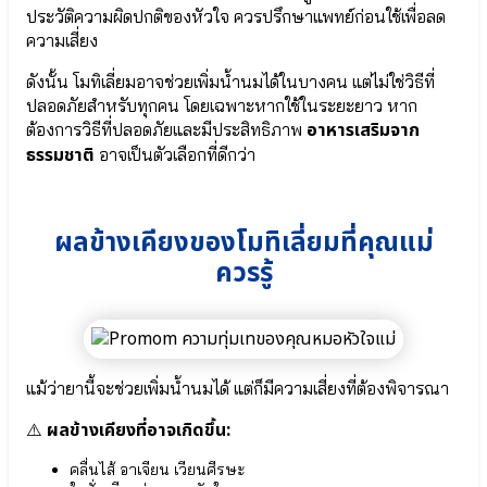
Lactobacillus
● จุลินทรีย์ที่
ประวัติความผิดปกติของหัวใจ ควรปรึกษาแพทย์ก่อนใช้เพื่อลด
Casei
ดี Bacillus
ความเสี่ยง
●
Coagulans
เกราะ
● ปกป้องลำไส้
ดังนั้น โมทิเลี่ยมอาจช่วยเพิ่มน้ำนมได้ในบางคน แต่ไม่ใช่วิธีที่
ป้องกัน
Bifidobacterium
ปลอดภัยสำหรับทุกคน โดยเฉพาะหากใช้ในระยะยาว หาก
สุขภาพ
infantis
อาหารเสริมจาก
ต้องการวิธีที่ปลอดภัยและมีประสิทธิภาพ
Lactobacillus
● จุลินทรีย์สุขภาพ
ธรรมชาติ
อาจเป็นตัวเลือกที่ดีกว่า
Rhamnosus
Bifidobacterium
●
lactis
บิ
● จุลินทรีย์มาก
ฟิ
ประโยชน์
ผลข้างเคียงของโมทิเลี่ยมที่คุณแม่
โด
Lactobacillus
แบค
Plantarum
ควรรู้
ที
● แลคโต
เรียม
บาซิลลัส แอซิ
เบรเว
โดฟิลัส
Bifidobacterium
Lactobacillus
Breve
Acidophilus
●
● สาร
แม้ว่ายานี้จะช่วยเพิ่มน้ำนมได้ แต่ก็มีความเสี่ยงที่ต้องพิจารณา
จุลินทรีย์
อาหาร
มาก
สำคัญในนม
ผลข้างเคียงที่อาจเกิดขึ้น:
⚠️
ประโยชน์
แม่ HMOs
Lactobacillus
(Prebiotic)
คลื่นไส้ อาเจียน เวียนศีรษะ
Plantarum