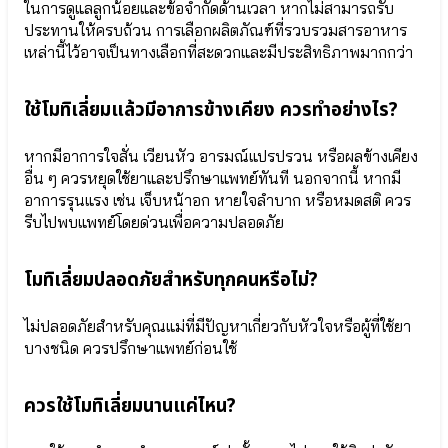
อัจฉริยะ
ในการดูแลลูกน้อยและข้อจำกัดด้านเวลา หากไม่สามารถรับ
●
สร้างได้
ประทานให้ครบถ้วน การเลือกผลิตภัณฑ์ที่รวบรวมสารอาหาร
จุลินทรีย์
⦿
เหล่านี้ไว้อาจเป็นทางเลือกที่สะดวกและมีประสิทธิภาพมากกว่า
มาก
คุณ
ประโยชน์
แม่
Lactobacillus
ตั้ง
ใช้โมทิเลี่ยมแล้วมีอาการข้างเคียง ควรทำอย่างไร?
Plantarum
ครรภ์
●
และ
แลค
หากมีอาการใจสั่น เวียนหัว อารมณ์แปรปรวน หรือผลข้างเคียง
ลูก
โต
อื่น ๆ ควรหยุดใช้ยาและปรึกษาแพทย์ทันที นอกจากนี้ หากมี
น้อย
บาซิลลัส
⦿
อาการรุนแรง เช่น เจ็บหน้าอก หายใจลำบาก หรือหมดสติ ควร
แอ
สมอง
รีบไปพบแพทย์โดยด่วนเพื่อความปลอดภัย
ซิ
และ
โด
ความ
ฟิลัส
จำ
โมทิเลี่ยมปลอดภัยสำหรับทุกคนหรือไม่?
Lactobacillus
⦿ เสริม
Acidophilus
ภูมิคุ้มกัน
●
ไม่ปลอดภัยสำหรับคุณแม่ที่มีปัญหาเกี่ยวกับหัวใจหรือผู้ที่ใช้ยา
⦿
สาร
บางชนิด ควรปรึกษาแพทย์ก่อนใช้
พัฒนาการ
อาหาร
เด็กและ
สำคัญ
กระดูก
ใน
ควรใช้โมทิเลี่ยมนานแค่ไหน?
นม
แม่