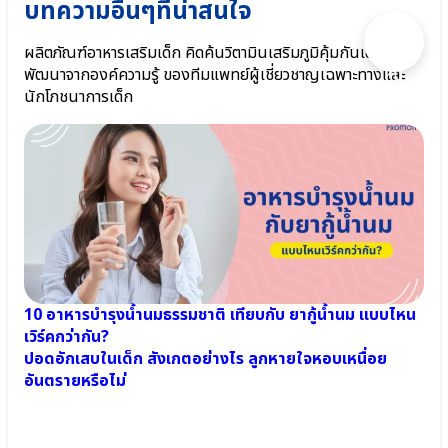
บทความอื่นๆที่น่าสนใจ
ให้เรา
ช่วย
แนะนำ
ผลิตภัณฑ์อาหารเสริมเด็ก คิดค้นวิตามินเสริมภูมิคุ้มกันเด็กและ
ไหม
พัฒนาจากองค์ความรู้ ของทีมแพทย์ผู้เชี่ยวชาญเฉพาะทางและ
คะ?
นักโภชนาการเด็ก
10 อาหารบำรุงน้ำนมธรรมชาติ เทียบกับ ยากู้น้ำนม แบบไหน
เวิร์คกว่ากัน?
ปอดอักเสบในเด็ก สังเกตอย่างไร ลูกหายใจหอบเหนื่อย
อันตรายหรือไม่