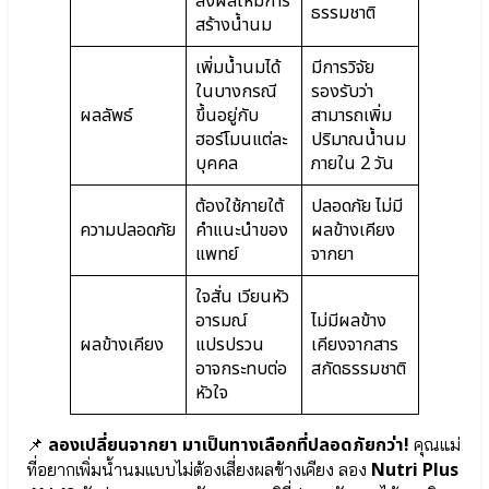
ส่งผลให้มีการ
ธรรมชาติ
Nutrient
สร้างน้ำนม
วิตามิน
เสริม
เพิ่มน้ำนมได้
มีการวิจัย
การ
ในบางกรณี
รองรับว่า
เจริญ
ผลลัพธ์
ขึ้นอยู่กับ
สามารถเพิ่ม
เติบโต
ฮอร์โมนแต่ละ
ปริมาณน้ำนม
บุคคล
ภายใน 2 วัน
ะ
ต้องใช้ภายใต้
ปลอดภัย ไม่มี
ความปลอดภัย
คำแนะนำของ
ผลข้างเคียง
⦿
แพทย์
จากยา
หมอ
พลอย
ใจสั่น เวียนหัว
ลูก
อารมณ์
ไม่มีผลข้าง
อัจฉริยะ
ผลข้างเคียง
แปรปรวน
เคียงจากสาร
สร้าง
อาจกระทบต่อ
สกัดธรรมชาติ
ได้
หัวใจ
⦿
คุณ
แม่
ลองเปลี่ยนจากยา มาเป็นทางเลือกที่ปลอดภัยกว่า!
📌
คุณแม่
ตั้ง
Nutri Plus
ที่อยากเพิ่มน้ำนมแบบไม่ต้องเสี่ยงผลข้างเคียง ลอง
ครรภ์