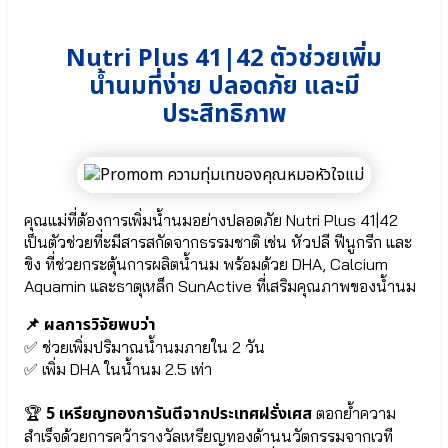
⦿
Cal-
Nutri Plus 41|42 ตัวช่วยเพิ่ม
D-
KII
น้ำนมที่ง่าย ปลอดภัย และมี
6+
ประสิทธิภาพ
●
สาร
สกัด
จาก
ข้าวโพด
Calcium
คุณแม่ที่ต้องการเพิ่มน้ำนมอย่างปลอดภัย Nutri Plus 41|42
L-
เป็นตัวช่วยที่ะมีสารสกัดจากธรรมชาติ เช่น หัวปลี ฟีนูกรีก และ
Threonate
●
ขิง ที่ช่วยกระตุ้นการผลิตน้ำนม พร้อมด้วย DHA, Calcium
วิตามิน
Aquamin และธาตุเหล็ก SunActive ที่เสริมคุณภาพของน้ำนม
K2
●
📌 ผลการวิจัยพบว่า
วิตามิน
✅ ช่วยเพิ่มปริมาณน้ำนมภายใน 2 วัน
D3
✅ เพิ่ม DHA ในน้ำนม 2.5 เท่า
●
กรด
5 เหรียญทองการันตีจากประเทศฝรั่งเศส
🏆
ตอกย้ำความ
อะ
มิ
สำเร็จด้วยการคว้ารางวัลเหรียญทองด้านนวัตกรรมจากเวที