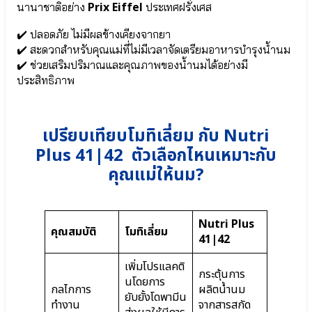
โน
Prix Eiffel
นานาชาติอย่าง
ประเทศฝรั่งเศส
จำเป็น
L-
✔️ ปลอดภัย ไม่มีผลข้างเคียงจากยา
Arginine
✔️ สะดวกสำหรับคุณแม่ที่ไม่มีเวลาจัดเตรียมอาหารบำรุงน้ำนม
●
✔️ ช่วยเสริมปริมาณและคุณภาพของน้ำนมได้อย่างมี
ฟาร์ม
ประสิทธิภาพ
า
กาบา
Pharma
GABA
เปรียบเทียบโมทิเลี่ยม กับ Nutri
●
Zinc
Plus 41|42 ตัวเลือกไหนเหมาะกับ
คุณแม่ให้นม?
Cal-
D
Protein
Nutri Plus
Shake
คุณสมบัติ
โมทิเลี่ยม
41|42
โปร
ตีน
เพิ่มโปรแลคติ
เชค
กระตุ้นการ
นโดยการ
เร่ง
กลไกการ
ผลิตน้ำนม
ยับยั้งโดพามีน
สูง
ทำงาน
จากสารสกัด
Pro