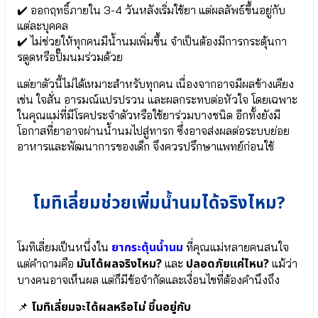
Blossom
DHA
✔️ ออกฤทธิ์ภายใน 3-4 วันหลังเริ่มใช้ยา แต่ผลลัพธ์ขึ้นอยู่กับ
●
Probio
แต่ละบุคคล
ดี
9/9+
✔️ ไม่ช่วยให้ทุกคนมีน้ำนมเพิ่มขึ้น จำเป็นต้องมีการกระตุ้นกา
เอ
พัฒนา
รดูดหรือปั๊มนมร่วมด้วย
ชเอ
สมอง
(DHA)
⦿
แต่ยาตัวนี้ไม่ได้เหมาะสำหรับทุกคน เนื่องจากอาจมีผลข้างเคียง
●
DHA
เช่น ใจสั่น อารมณ์แปรปรวน และผลกระทบต่อหัวใจ โดยเฉพาะ
แคลเซียม
Probio
ในคุณแม่ที่มีโรคประจำตัวหรือใช้ยาร่วมบางชนิด อีกทั้งยังมี
จาก
9 | 9+
สาหร่าย
โอกาสที่ยาอาจผ่านน้ำนมไปสู่ทารก ซึ่งอาจส่งผลต่อระบบย่อย
● ธาตุเหล็ก
แดง
SunActive®
อาหารและพัฒนาการของเด็ก จึงควรปรึกษาแพทย์ก่อนใช้
Calcium
Fe
Aquamin
● ดีเอ
●
ชเอ
ธาตุ
โมทิเลี่ยมช่วยเพิ่มน้ำนมได้จริงไหม?
(DHA)
เหล็ก
● แลคโต
SunActive®
บาซิลลัส คาเซอิ
Fe
Lactobacillus
ยากระตุ้นน้ำนม
โมทิเลี่ยมเป็นหนึ่งใน
ที่คุณแม่หลายคนสนใจ
Casei
มันได้ผลจริงไหม?
ปลอดภัยแค่ไหน?
แต่คำถามคือ
และ
แม้ว่า
● เกราะป้องกัน
DHA
สุขภาพ
บางคนอาจเห็นผล แต่ก็มีข้อจำกัดและเงื่อนไขที่ต้องคำนึงถึง
Probio
Lactobacillus
โมทิเลี่ยมจะได้ผลหรือไม่ ขึ้นอยู่กับ
9/9+
Rhamnosus
📌