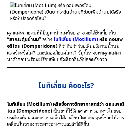
ประเทศ
ผลิตภัณฑ์
Promom
ความ
ไว้
ตภัณฑ์
วางใจ
omom
จาก
หนังสือ
คุณแม่หลายคนที่มีปัญหาน้ำนมน้อย อาจเคยได้ยินเกี่ยวกับ
ทั่ว
รู้แค่นี้
“ยากระตุ้นน้ำนม”
โมทิเลี่ยม (Motilium)
หรือ ดอมเพ
อย่าง
ประเทศ
เข้าใจ
อริโดน (Domperidone)
ที่ว่ากันว่าช่วยเพิ่มปริมาณน้ำนม
คนทั้ง
แต่จริงหรือไม่? และปลอดภัยแค่ไหน? วันนี้เราจะพาคุณแม่มา
โลก
หาคำตอบ พร้อมเปรียบเทียบตัวเลือกอื่นที่ปลอดภัยกว่า
ตภัณฑ์
หน้า
omom
สินค้า
ทั้งหมด
หนังสือ
Nutri
รู้
Plus
แค่
โมทิเลี่ยม คืออะไร?
41|42
นี้
เพิ่ม
เข้าใจ
น้ำนม
คน
โมทิเลี่ยม (Motilium) หรือชื่อทางวิทยาศาสตร์ว่า ดอมเพอริ
แม่
ทั้ง
โลก
⦿
โดน (Domperidone)
เป็นยาที่ใช้รักษาอาการอาหารไม่ย่อย
หน้า
Nutri
กรดไหลย้อน และอาการคลื่นไส้อาเจียน โดยออกฤทธิ์ช่วยให้การ
สินค้า
Plus
เคลื่อนไหวของกระเพาะอาหารและลำไส้ดีขึ้น
ทั้งหมด
41 |