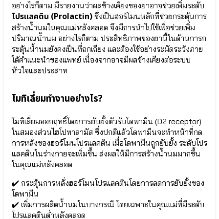
Nutri
42
อย่างไรก็ตาม มีรายงานว่าผลข้างเคียงของยาอาจช่วยเพิ่มระดับ
Plus
● ลูกซัด
โปรแลคติน (Prolactin)
ซึ่งเป็นฮอร์โมนหลักที่ช่วยกระตุ้นการ
41|42
Organic
สร้างน้ำนมในคุณแม่หลังคลอด จึงมีการนำไปใช้เพื่อช่วยเพิ่ม
เพิ่ม
Fenugreek
ปริมาณน้ำนม อย่างไรก็ตาม ประสิทธิภาพของยานี้ในด้านการก
น้ำนม
● หัวปลี
แม่
ออร์แกนิก
ระตุ้นน้ำนมยังคงเป็นที่ถกเถียง และต้องใช้อย่างระมัดระวังภาย
Organic
⦿
ใต้คำแนะนำของแพทย์ เนื่องจากอาจมีผลข้างเคียงต่อระบบ
Banana
Nutri
หัวใจและประสาท
Blossom
Plus
● ดีเอ
41
ชเอ
|
โมทิเลี่ยมทำงานอย่างไร?
(DHA)
42
●
●
โมทิเลี่ยมออกฤทธิ์โดยการยับยั้งตัวรับโดพามีน (D2 receptor)
แคลเซียม
ลูก
จาก
ซัด
ในสมองส่วนไฮโปทาลามัส ซึ่งปกติแล้วโดพามีนจะทำหน้าที่กด
สาหร่าย
Organic
การหลั่งของฮอร์โมนโปรแลคติน เมื่อโดพามีนถูกยับยั้ง ระดับโปร
แดง
Fenugreek
แลคตินในร่างกายจะเพิ่มขึ้น ส่งผลให้มีการสร้างน้ำนมมากขึ้น
Calcium
●
ในคุณแม่หลังคลอด
Aquamin
หัว
● ธาตุเหล็ก
ปลี
✔️ กระตุ้นการหลั่งฮอร์โมนโปรแลคตินโดยการลดการยับยั้งของ
SunActive®
ออร์แกนิ
โดพามีน
Fe
ก
✔️ เพิ่มการผลิตน้ำนมในบางกรณี โดยเฉพาะในคุณแม่ที่มีระดับ
Organic
Banana
โปรแลคตินต่ำหลังคลอด