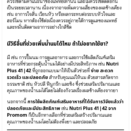
ม
ควรใช้ตามคำแนะนำของแพทย์เท่านั้น และไม่ควรใช้ติดต่อกัน
HMOs
น
(Prebiotic)
เป็นระยะเวลานาน เนื่องจากอาจเพิ่มความเสี่ยงของผลข้างเคียง
●
เช่น อาการใจสั่น เวียนหัว หรือผลกระทบต่อระบบหัวใจและ
เอลเด
ฮอร์โมน หากต้องใช้ต่อเนื่องควรอยู่ภายใต้การดูแลของแพทย์
อร์
และหมั่นติดตามอาการอย่างใกล้ชิด
เบอร์
รี
Elderberry
มีวิธีอื่นที่ช่วยเพิ่มน้ำนมได้ไหม ถ้าไม่อยากใช้ยา?
●
เบต้า
กลู
มี เช่น การปั๊มนม การดูแลอาหาร และการใช้ผลิตภัณฑ์เสริม
แคน
Nutri
อาหารที่ช่วยกระตุ้นน้ำนมได้อย่างมีประสิทธิภาพ เช่น
Beta-
Plus 41|42
ง่าย สะดวก
ที่ถูกออกแบบมาให้เป็นตัวช่วยที่
glucan
รวดเร็ว และปลอดภัย
สำหรับคุณแม่ให้นม ด้วยสารสกัดจาก
Wellmune
ธรรมชาติ เช่น หัวปลี ฟีนูกรีก และขิง ซึ่งช่วยเสริมปริมาณและ
คุณภาพของน้ำนมได้โดยไม่ต้องกังวลเรื่องผลข้างเคียงจากยา
Cal-
การใช้ผลิตภัณฑ์เสริมอาหารที่ได้รับการวิจัยแล้วว่า
นอกจากนี้
D-
KII
ปลอดภัยและมีประสิทธิภาพ
Nutri Plus 41|42 จาก
เช่น
6+
Promom
ก็เป็นอีกทางเลือกที่ช่วยเสริมสร้างปริมาณและ
เพิ่ม
คุณภาพของน้ำนมโดยไม่ต้องพึ่งยา และปลอดภัย
ความ
สูง