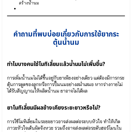
สูง
สร้างน้ำนม
แลค
⦿
โต
Cal-
บาซิลลัส
D-
แอ
KII
ซิ
6+
คำถามที่พบบ่อยเกี่ยวกับการใช้ยากระ
โด
● สารสกัด
ฟิลัส
จากข้าวโพด
ตุ้นน้ำนม
Lactobacillus
Calcium L-
Acidophilus
Threonate
●
●
สาร
วิตามิน
ทำไมบางคนใช้โมทิเลี่ยมแล้วน้ำนมไม่เพิ่มขึ้น?
อาหาร
K2
สำคัญ
●
การเพิ่มน้ำนมไม่ได้ขึ้นอยู่กับยาเพียงอย่างเดียว แต่ต้องมีการกระ
ใน
วิตามิน
นม
ตุ้นการดูดของลูกหรือการปั๊มนมอย่างสม่ำเสมอ หากร่างกายไม่
D3
แม่
● กรดอะ
ได้รับสัญญาณให้ผลิตน้ำนม ยาอาจไม่ได้ผล
HMOs
มิโน
(Prebiotic)
จำเป็น L-
●
ยาโมทิเลี่ยมมีผลข้างเคียงระยะยาวหรือไม่?
Arginine
เอลเด
● ฟาร์มา
อร์
กาบา
การใช้โมทิเลี่ยมในระยะยาวอาจส่งผลต่อระบบหัวใจ ทำให้เกิด
เบอร์
Pharma
ภาวะหัวใจเต้นผิดจังหวะ รวมถึงอาจส่งผลต่อระดับฮอร์โมนใน
รี
GABA