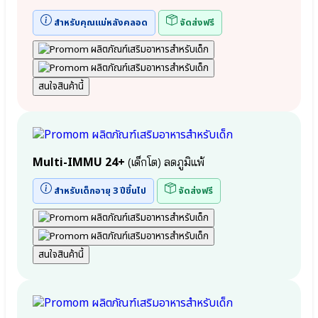
m
สำหรับคุณแม่หลังคลอด
จัดส่งฟรี
สนใจสินค้านี้
nal
Multi-IMMU 24+
(เด็กโต) ลดภูมิแพ้
)
สำหรับเด็กอายุ 3 ปีขึ้นไป
จัดส่งฟรี
สนใจสินค้านี้
: