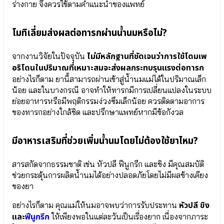
Elderberry
ร่างกาย จึงควรใช้ตามคำแนะนำของแพทย์
●
●
Zinc
เบต้า
โมทิเลี่ยมส่งผลต่อทารกผ่านน้ำนมหรือไม่?
กลู
แคน
Cal-D
Beta-
Protein
ไม่มีหลักฐานที่ชัดเจนว่าการใช้โดมเพ
จากงานวิจัยในปัจจุบัน
glucan
Shake
อริโดนในปริมาณที่เหมาะสมจะส่งผลกระทบรุนแรงต่อทารก
Wellmune
โปรตีน
อย่างไรก็ตาม ยานี้สามารถผ่านเข้าสู่น้ำนมแม่ได้ในปริมาณเล็ก
●
เชคเร่ง
จุลินทรีย์
น้อย และในบางกรณี อาจทำให้ทารกมีการเปลี่ยนแปลงในระบบ
สูง
ที่
ย่อยอาหารหรือมีพฤติกรรมง่วงซึมเล็กน้อย ควรติดตามอาการ
Pro
ดี
Nutrient
ของทารกอย่างใกล้ชิด และปรึกษาแพทย์หากมีข้อกังวล
Bacillus
วิตามิน
Coagulans
เสริมการ
●
มีอาหารเสริมที่ช่วยเพิ่มน้ำนมโดยไม่ต้องใช้ยาไหม?
เจริญ
ปกป้อง
เติบโต
ลำไส้
สารสกัดจากธรรมชาติ เช่น หัวปลี ฟีนูกรีก และขิง มีคุณสมบัติ
Bifidobacterium
infantis
ช่วยกระตุ้นการผลิตน้ำนมได้อย่างปลอดภัยโดยไม่มีผลข้างเคียง
ะ
●
ของยา
้
จุลินทรีย์
⦿ หมอ
สุขภาพ
หัวปลี ขิง
อย่างไรก็ตาม คุณแม่ให้นมอาจพบว่าการรับประทาน
พลอย
Bifidobacterium
และ
ฟีนูกรีก
ให้เพียงพอในแต่ละวันเป็นเรื่องยาก เนื่องจากภาระ
ลูก
lactis