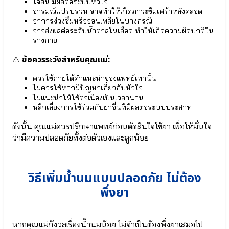
● เอลเดอร์
ใจสั่น มีผลต่อระบบหัวใจ
●
เบอร์รี
อารมณ์แปรปรวน อาจทำให้เกิดภาวะซึมเศร้าหลังคลอด
โพรไบ
Elderberry
อาการง่วงซึมหรืออ่อนเพลียในบางกรณี
โอ
● เบต้ากลู
อาจส่งผลต่อระดับน้ำตาลในเลือด ทำให้เกิดความผิดปกติใน
ติก
แคน
ร่างกาย
Lactobacillus
Beta-
Gasseri
ข้อควรระวังสำหรับคุณแม่:
⚠️
glucan
●
Wellmune
กรด
ควรใช้ภายใต้คำแนะนำของแพทย์เท่านั้น
● จุลินทรีย์ที่
อะ
ไม่ควรใช้หากมีปัญหาเกี่ยวกับหัวใจ
ดี Bacillus
มิ
ไม่แนะนำให้ใช้ต่อเนื่องเป็นเวลานาน
Coagulans
โน
หลีกเลี่ยงการใช้ร่วมกับยาอื่นที่มีผลต่อระบบประสาท
● ปกป้องลำไส้
จาก
Bifidobacterium
ธรรมชาติ
ดังนั้น คุณแม่ควรปรึกษาแพทย์ก่อนตัดสินใจใช้ยา เพื่อให้มั่นใจ
infantis
SunTheanine
● จุลินทรีย์สุขภาพ
ว่ามีความปลอดภัยทั้งต่อตัวเองและลูกน้อย
Bifidobacterium
lactis
Multi-
● จุลินทรีย์มาก
วิธีเพิ่มน้ำนมแบบปลอดภัย ไม่ต้อง
IMMU
ประโยชน์
24/24+ลด
Lactobacillus
พึ่งยา
ภูมิแพ้
Plantarum
● แลคโต
⦿
บาซิลลัส แอซิ
Multi-
หากคุณแม่กังวลเรื่องน้ำนมน้อย ไม่จำเป็นต้องพึ่งยาเสมอไป
โดฟิลัส
IMMU