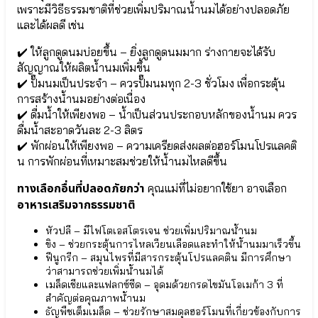
Lactobacillus
24/24+
เพราะมีวิธีธรรมชาติที่ช่วยเพิ่มปริมาณน้ำนมได้อย่างปลอดภัย
Acidophilus
●
และได้ผลดี เช่น
● สาร
จุลินทรีย์
อาหาร
ที่
✔️ ให้ลูกดูดนมบ่อยขึ้น – ยิ่งลูกดูดนมมาก ร่างกายจะได้รับ
สำคัญในนม
ดี
สัญญาณให้ผลิตน้ำนมเพิ่มขึ้น
แม่ HMOs
Bacillus
✔️ ปั๊มนมเป็นประจำ – ควรปั๊มนมทุก 2-3 ชั่วโมง เพื่อกระตุ้น
(Prebiotic)
Coagulans
การสร้างน้ำนมอย่างต่อเนื่อง
● เอลเดอร์
●
✔️ ดื่มน้ำให้เพียงพอ – น้ำเป็นส่วนประกอบหลักของน้ำนม ควร
เบอร์รี
ปกป้อง
Elderberry
ลำไส้
ดื่มน้ำสะอาดวันละ 2-3 ลิตร
● เบต้ากลู
Bifidobacterium
✔️ พักผ่อนให้เพียงพอ – ความเครียดส่งผลต่อฮอร์โมนโปรแลคติ
แคน
infantis
น การพักผ่อนที่เหมาะสมช่วยให้น้ำนมไหลดีขึ้น
Beta-
●
glucan
จุลินทรีย์
ทางเลือกอื่นที่ปลอดภัยกว่า
คุณแม่ที่ไม่อยากใช้ยา อาจเลือก
Wellmune
สุขภาพ
อาหารเสริมจากธรรมชาติ
Bifidobacterium
lactis
หัวปลี – มีไฟโตเอสโตรเจน ช่วยเพิ่มปริมาณน้ำนม
●
Cal-
ขิง – ช่วยกระตุ้นการไหลเวียนเลือดและทำให้น้ำนมมาเร็วขึ้น
จุลินทรีย์
D-
ฟีนูกรีก – สมุนไพรที่มีสารกระตุ้นโปรแลคติน มีการศึกษา
มาก
KII
ว่าสามารถช่วยเพิ่มน้ำนมได้
ประโยชน์
6+
เมล็ดเชียและแฟลกซ์ซีด – อุดมด้วยกรดไขมันโอเมก้า 3 ที่
Lactobacillus
เพิ่ม
สำคัญต่อคุณภาพน้ำนม
Plantarum
ความ
ธัญพืชเต็มเมล็ด – ช่วยรักษาสมดุลฮอร์โมนที่เกี่ยวข้องกับการ
●