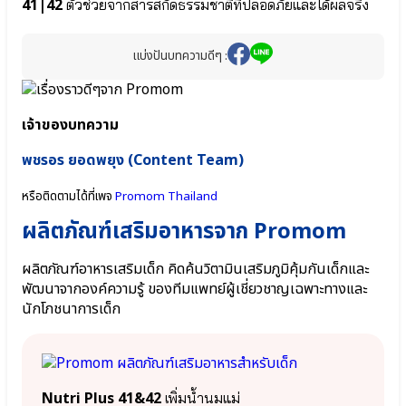
41|42
ตัวช่วยจากสารสกัดธรรมชาติที่ปลอดภัยและได้ผลจริง
และ
ลูก
น้อย
แบ่งปันบทความดีๆ :
⦿
สมอง
และ
ความ
เจ้าของบทความ
จำ
⦿
พชรอร ยอดพยุง (Content Team)
เสริม
ภูมิคุ้มกัน
หรือติดตามได้ที่เพจ
Promom Thailand
⦿
พัฒนาการ
ผลิตภัณฑ์เสริมอาหารจาก Promom
เด็ก
และ
กระดูก
ผลิตภัณฑ์อาหารเสริมเด็ก คิดค้นวิตามินเสริมภูมิคุ้มกันเด็กและ
พัฒนาจากองค์ความรู้ ของทีมแพทย์ผู้เชี่ยวชาญเฉพาะทางและ
นักโภชนาการเด็ก
ม
น
Nutri Plus 41&42
เพิ่มน้ำนมแม่