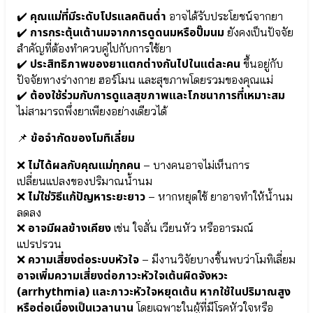
พัฒนา
● บิฟิโดแบคทีเรียม
สมอง
เบรเว
คุณแม่ที่มีระดับโปรแลคตินต่ำ
✔️
อาจได้รับประโยชน์จากยา
Bifidobacterium
⦿
การกระตุ้นเต้านมจากการดูดนมหรือปั๊มนม
✔️
ยังคงเป็นปัจจัย
Breve
DHA
สำคัญที่ต้องทำควบคู่ไปกับการใช้ยา
● จุลินทรีย์มาก
Probio
ประสิทธิภาพของยาแตกต่างกันไปในแต่ละคน
✔️
ขึ้นอยู่กับ
ประโยชน์
9
ปัจจัยทางร่างกาย ฮอร์โมน และสุขภาพโดยรวมของคุณแม่
Lactobacillus
|
ต้องใช้ร่วมกับการดูแลสุขภาพและโภชนาการที่เหมาะสม
Plantarum
9+
✔️
● โพรไบโอติก
●
ไม่สามารถพึ่งยาเพียงอย่างเดียวได้
Lactobacillus
ธาตุ
Gasseri
เหล็ก
ข้อจำกัดของโมทิเลี่ยม
📌
● กรดอะมิโน
SunActive®
จากธรรมชาติ
Fe
ไม่ได้ผลกับคุณแม่ทุกคน
❌
– บางคนอาจไม่เห็นการ
SunTheanine
●
เปลี่ยนแปลงของปริมาณน้ำนม
ดี
ไม่ใช่วิธีแก้ปัญหาระยะยาว
❌
– หากหยุดใช้ ยาอาจทำให้น้ำนม
เอ
ลดลง
ชเอ
Multi-
อาจมีผลข้างเคียง
(DHA)
❌
เช่น ใจสั่น เวียนหัว หรืออารมณ์
IMMU
●
24/24+ลด
แปรปรวน
แลค
ภูมิแพ้
ความเสี่ยงต่อระบบหัวใจ
❌
– มีงานวิจัยบางชิ้นพบว่าโมทิเลี่ยม
โต
⦿
อาจเพิ่มความเสี่ยงต่อภาวะหัวใจเต้นผิดจังหวะ
บาซิลลัส
Multi-
(arrhythmia) และภาวะหัวใจหยุดเต้น หากใช้ในปริมาณสูง
คา
IMMU
หรือต่อเนื่องเป็นเวลานาน
เซอิ
โดยเฉพาะในผู้ที่มีโรคหัวใจหรือ
24/24+