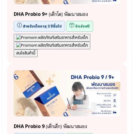
สูง
แลค
⦿
โต
Cal-
DHA Probio 9+
(เด็กโต) พัฒนาสมอง
บาซิลลัส
D-
แอ
KII
สำหรับเด็กอายุ 3 ปีขึ้นไป
จัดส่งฟรี
ซิ
6+
โด
● สารสกัด
ฟิลัส
จากข้าวโพด
Lactobacillus
Calcium L-
Acidophilus
Threonate
สนใจสินค้านี้
●
●
สาร
วิตามิน
อาหาร
K2
สำคัญ
●
ใน
วิตามิน
นม
D3
แม่
● กรดอะ
HMOs
มิโน
(Prebiotic)
จำเป็น L-
●
Arginine
เอลเด
● ฟาร์มา
อร์
กาบา
เบอร์
Pharma
DHA Probio 9
(เด็กเล็ก) พัฒนาสมอง
รี
GABA