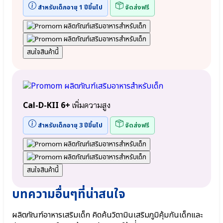
Elderberry
●
สำหรับเด็กอายุ 1 ปีขึ้นไป
จัดส่งฟรี
●
Zinc
เบต้า
กลู
แคน
Cal-D
Beta-
สนใจสินค้านี้
Protein
glucan
Shake
Wellmune
โปรตีน
●
เชคเร่ง
จุลินทรีย์
สูง
ที่
Pro
Cal-D-KII 6+
เพิ่มความสูง
ดี
Nutrient
Bacillus
วิตามิน
สำหรับเด็กอายุ 3 ปีขึ้นไป
จัดส่งฟรี
Coagulans
เสริมการ
●
เจริญ
ปกป้อง
เติบโต
ลำไส้
Bifidobacterium
สนใจสินค้านี้
infantis
ะ
●
้
บทความอื่นๆที่น่าสนใจ
จุลินทรีย์
⦿ หมอ
สุขภาพ
พลอย
Bifidobacterium
ผลิตภัณฑ์อาหารเสริมเด็ก คิดค้นวิตามินเสริมภูมิคุ้มกันเด็กและ
ลูก
lactis