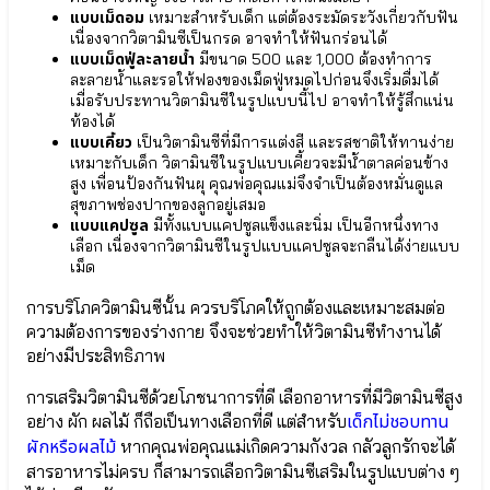
พัฒนา
● บิฟิโดแบคทีเรียม
แบบเม็ดอม
เหมาะสำหรับเด็ก แต่ต้องระมัดระวังเกี่ยวกับฟัน
สมอง
เบรเว
เนื่องจากวิตามินซีเป็นกรด อาจทำให้ฟันกร่อนได้
Bifidobacterium
⦿
แบบเม็ดฟู่ละลายน้ำ
มีขนาด 500 และ 1,000 ต้องทำการ
Breve
DHA
ละลายน้ำและรอให้ฟองของเม็ดฟู่หมดไปก่อนจึงเริ่มดื่มได้
● จุลินทรีย์มาก
Probio
เมื่อรับประทานวิตามินซีในรูปแบบนี้ไป อาจทำให้รู้สึกแน่น
ประโยชน์
9
ท้องได้
Lactobacillus
|
แบบเคี้ยว
เป็นวิตามินซีที่มีการแต่งสี และรสชาติให้ทานง่าย
Plantarum
9+
เหมาะกับเด็ก วิตามินซีในรูปแบบเคี้ยวจะมีน้ำตาลค่อนข้าง
● โพรไบโอติก
●
สูง เพื่อนป้องกันฟันผุ คุณพ่อคุณแม่จึงจำเป็นต้องหมั่นดูแล
Lactobacillus
ธาตุ
สุขภาพช่องปากของลูกอยู่เสมอ
Gasseri
เหล็ก
แบบแคปซูล
มีทั้งแบบแคปซูลแข็งและนิ่ม เป็นอีกหนึ่งทาง
● กรดอะมิโน
SunActive®
เลือก เนื่องจากวิตามินซีในรูปแบบแคปซูลจะกลืนได้ง่ายแบบ
จากธรรมชาติ
Fe
เม็ด
SunTheanine
●
ดี
การบริโภควิตามินซีนั้น ควรบริโภคให้ถูกต้องและเหมาะสมต่อ
เอ
ความต้องการของร่างกาย จึงจะช่วยทำให้วิตามินซีทำงานได้
ชเอ
Multi-
อย่างมีประสิทธิภาพ
(DHA)
IMMU
●
24/24+ลด
การเสริมวิตามินซีด้วยโภชนาการที่ดี เลือกอาหารที่มีวิตามินซีสูง
แลค
ภูมิแพ้
โต
เด็กไม่ชอบทาน
อย่าง ผัก ผลไม้ ก็ถือเป็นทางเลือกที่ดี แต่สำหรับ
⦿
บาซิลลัส
Multi-
ผักหรือผลไม้
หากคุณพ่อคุณแม่เกิดความกังวล กลัวลูกรักจะได้
คา
IMMU
สารอาหารไม่ครบ ก็สามารถเลือกวิตามินซีเสริมในรูปแบบต่าง ๆ
เซอิ
24/24+