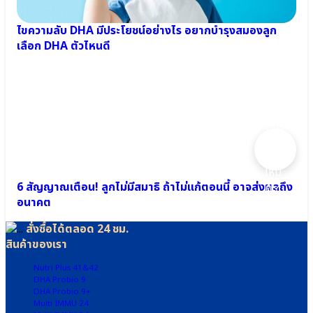
ม
HMOs
น
(Prebiotic)
●
ไขความลับ DHA มีประโยชน์อย่างไร อยากบำรุงสมองลูก
เอลเด
เลือก DHA ตัวไหนดี
อร์
เบอร์
รี
Elderberry
●
อยาก
เบต้า
ให้เรา
กลู
ช่วย
แคน
แนะนำ
Beta-
ไหม
glucan
6 สัญญาณเตือน! ลูกไม่มีสมาธิ ถ้าไม่แก้ตอนนี้ อาจส่งผลถึง
คะ?
Wellmune
อนาคต
สั่งซื้อได้ตลอด 24 ชม.
Cal-
สินค้าของเรา
D-
KII
Nutri Plus 41&42
6+
DHA Probio 9
เพิ่ม
DHA Probio 9+
ความ
Multi IMMU 24
สูง