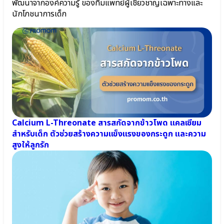
พัฒนาจากองค์ความรู้ ของทีมแพทย์ผู้เชี่ยวชาญเฉพาะทางและ
อัจฉริยะ
●
สร้างได้
นักโภชนาการเด็ก
จุลินทรีย์
⦿
มาก
คุณ
ประโยชน์
แม่
Lactobacillus
ตั้ง
Plantarum
ครรภ์
●
และ
แลค
ลูก
โต
น้อย
บาซิลลัส
⦿
แอ
สมอง
ซิ
และ
โด
Calcium L-Threonate สารสกัดจากข้าวโพด แคลเซียม
ความ
ฟิลัส
สำหรับเด็ก ตัวช่วยสร้างความแข็งแรงของกระดูก และความ
จำ
Lactobacillus
สูงให้ลูกรัก
⦿ เสริม
Acidophilus
ภูมิคุ้มกัน
●
⦿
สาร
พัฒนาการ
อาหาร
เด็กและ
สำคัญ
กระดูก
ใน
นม
แม่