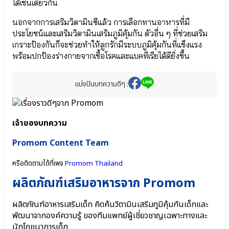
ได้เช่นเดียวกัน
Lactobacillus
● จุลินทรีย์ที่
Casei
ดี Bacillus
นอกจากการเสริมวิตามินซีแล้ว การเลือกทานอาหารที่มี
●
Coagulans
ประโยชน์และเสริมวิตามินเสริมภูมิคุ้มกัน ตัวอื่น ๆ ที่ช่วยเสริม
เกราะ
● ปกป้องลำไส้
ป้องกัน
เกราะป้องกันก็จะช่วยทำให้ลูกรักมีระบบภูมิคุ้มกันที่แข็งแรง
Bifidobacterium
สุขภาพ
infantis
พร้อมปกป้องร่างกายจากเชื้อโรคและแบคทีเรียได้ดียิ่งขึ้น
Lactobacillus
● จุลินทรีย์สุขภาพ
Rhamnosus
Bifidobacterium
●
lactis
แบ่งปันบทความดีๆ :
บิ
● จุลินทรีย์มาก
ฟิ
ประโยชน์
โด
Lactobacillus
แบค
เจ้าของบทความ
Plantarum
ที
● แลคโต
เรียม
Promom Content Team
บาซิลลัส แอซิ
เบรเว
โดฟิลัส
Bifidobacterium
Lactobacillus
หรือติดตามได้ที่เพจ
Promom Thailand
Breve
Acidophilus
ผลิตภัณฑ์เสริมอาหารจาก Promom
●
● สาร
จุลินทรีย์
อาหาร
มาก
สำคัญในนม
ผลิตภัณฑ์อาหารเสริมเด็ก คิดค้นวิตามินเสริมภูมิคุ้มกันเด็กและ
ประโยชน์
แม่ HMOs
พัฒนาจากองค์ความรู้ ของทีมแพทย์ผู้เชี่ยวชาญเฉพาะทางและ
Lactobacillus
(Prebiotic)
นักโภชนาการเด็ก
Plantarum