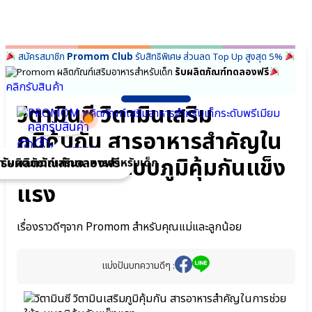
Skip
สมัครสมาชิก
Promom Club
รับสิทธิพิเศษ ส่วนลด Top Up สูงสุด 5%
า
า
to
รับผลิตภัณฑ์ทดลองฟรี
ก
ก
content
คลิกรับสินค้า
ยวกับ
ยว
วิตามินซี วิตามินเสริม
omom
omom
ผู้ก่อตั้ง
คลิกรับสินค้า
ภูมิคุ้มกัน สารอาหารสำคัญใน
Promom
ผู้
Mission
ก่อ
Member
การช่วยให้ระบบภูมิคุ้มกันแข็ง
ของเรา
ตั้ง
รับผลิตภัณฑ์ทดลองฟรี
ความ
Promom
แรง
แตก
Mission
ต่าง
ของ
FAQ
เรา
คำถาม
ความ
เรื่องราวดีๆจาก Promom สำหรับคุณแม่และลูกน้อย
เกี่ยวกับ
แตก
ผลิตภัณฑ์
ต่าง
Promom
FAQ
แบ่งปันบทความดีๆ :
ความไว้
คำถาม
วางใจ
เกี่ยว
จากทั่ว
กับ