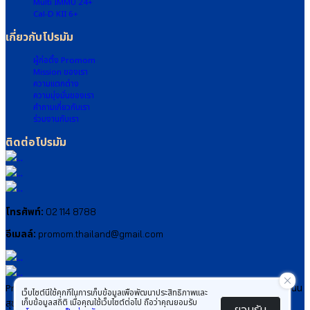
Multi IMMU 24+
⦿
Cal-D KII 6+
Cal-
เกี่ยวกับโปรมัม
D-
KII
ผู้ก่อตั้ง Promom
6+
Mission ของเรา
●
ความแตกต่าง
สาร
ความมุ่งมั่นของเรา
สกัด
คำถามเกี่ยวกับเรา
จาก
ร่วมงานกับเรา
ข้าวโพด
ติดต่อโปรมัม
Calcium
L-
Threonate
●
วิตามิน
K2
โทรศัพท์:
02 114 8788
●
วิตามิน
อีเมลล์:
promom.thailand@gmail.com
D3
●
กรด
อะ
Professional Mom (Thailand) Co., Ltd. เลขที่ 117 ซอยศูนย์การค้าสาย 4 ถนน
เว็บไซต์นี้ใช้คุกกี้ในการเก็บข้อมูลเพื่อพัฒนาประสิทธิภาพและ
มิ
เก็บข้อมูลสถิติ เมื่อคุณใช้เว็บไซต์ต่อไป ถือว่าคุณยอมรับ
สุขุมวิท ตำบลท่าประดู่ อำเภอเมืองระยอง จังหวัดระยอง 21000.