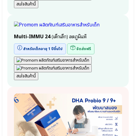
Lactobacillus
24/24+
สนใจสินค้านี้
Acidophilus
●
● สาร
จุลินทรีย์
อาหาร
ที่
สำคัญในนม
ดี
แม่ HMOs
Bacillus
Multi-IMMU 24
(เด็กเล็ก) ลดภูมิแพ้
(Prebiotic)
Coagulans
● เอลเดอร์
●
สำหรับเด็กอายุ 1 ปีขึ้นไป
จัดส่งฟรี
เบอร์รี
ปกป้อง
Elderberry
ลำไส้
● เบต้ากลู
Bifidobacterium
แคน
infantis
Beta-
●
สนใจสินค้านี้
glucan
จุลินทรีย์
Wellmune
สุขภาพ
Bifidobacterium
lactis
●
Cal-
จุลินทรีย์
D-
มาก
KII
ประโยชน์
6+
Lactobacillus
เพิ่ม
Plantarum
ความ
●