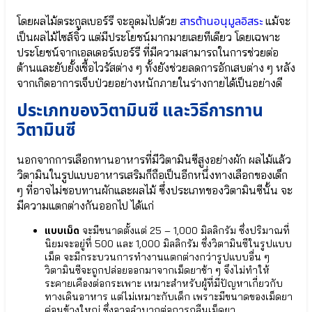
Blossom
DHA
สารต้านอนุมูลอิสระ
●
โดยผลไม้ตระกูลเบอร์รี จะอุดมไปด้วย
แม้จะ
Probio
ดี
9/9+
เป็นผลไม้ไซส์จิ๋ว แต่มีประโยชน์มากมายเลยทีเดียว โดยเฉพาะ
เอ
พัฒนา
ประโยชน์จากเอลเดอร์เบอร์รี ที่มีความสามารถในการช่วยต่อ
ชเอ
สมอง
ต้านและยับยั้งเชื้อไวรัสต่าง ๆ ทั้งยังช่วยลดการอักเสบต่าง ๆ หลัง
(DHA)
⦿
จากเกิดอาการเจ็บป่วยอย่างหนักภายในร่างกายได้เป็นอย่างดี
●
DHA
แคลเซียม
Probio
ประเภทของวิตามินซี และวิธีการทาน
จาก
9 | 9+
วิตามินซี
สาหร่าย
● ธาตุเหล็ก
แดง
SunActive®
Calcium
Fe
นอกจากการเลือกทานอาหารที่มีวิตามินซีสูงอย่างผัก ผลไม้แล้ว
Aquamin
● ดีเอ
วิตามินในรูปแบบอาหารเสริมก็ถือเป็นอีกหนึ่งทางเลือกของเด็ก
●
ชเอ
ๆ ที่อาจไม่ชอบทานผักและผลไม้ ซึ่งประเภทของวิตามินซีนั้น จะ
ธาตุ
(DHA)
มีความแตกต่างกันออกไป ได้แก่
เหล็ก
● แลคโต
SunActive®
บาซิลลัส คาเซอิ
แบบเม็ด
จะมีขนาดตั้งแต่ 25 – 1,000 มิลลิกรัม ซึ่งปริมาณที่
Fe
Lactobacillus
นิยมจะอยู่ที่ 500 และ 1,000 มิลลิกรัม ซึ่งวิตามินซีในรูปแบบ
Casei
เม็ด จะมีกระบวนการทำงานแตกต่างกว่ารูปแบบอื่น ๆ
● เกราะป้องกัน
วิตามินซีจะถูกปล่อยออกมาจากเม็ดยาช้า ๆ จึงไม่ทำให้
DHA
สุขภาพ
ระคายเคืองต่อกระเพาะ เหมาะสำหรับผู้ที่มีปัญหาเกี่ยวกับ
Probio
Lactobacillus
ทางเดินอาหาร แต่ไม่เหมาะกับเด็ก เพราะมีขนาดของเม็ดยา
9/9+
Rhamnosus
ค่อนข้างใหญ่ ซึ่งอาจลำบากต่อการกลืนเม็ดยา