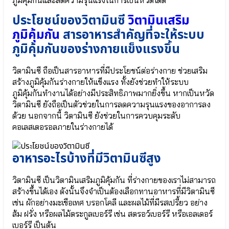
Nutri
42
Plus
● ลูกซัด
ประโยชน์ของวิตามินซี
วิตามินเสริม
41|42
Organic
เพิ่ม
Fenugreek
ภูมิคุ้มกัน
สารอาหารสำคัญที่จะให้ระบบ
น้ำนม
● หัวปลี
ภูมิคุ้มกันของร่างกายแข็งแรงขึ้น
แม่
ออร์แกนิก
Organic
⦿
Banana
Nutri
วิตามินซี ถือเป็นสารอาหารที่มีประโยชน์ต่อร่างกาย ช่วยเสริม
Blossom
Plus
สร้างภูมิคุ้มกันร่างกายให้แข็งแรง ทั้งยังช่วยทำให้ระบบ
● ดีเอ
41
ภูมิคุ้มกันทำงานได้อย่างมีประสิทธิภาพมากยิ่งขึ้น หากเป็นหวัด
ชเอ
|
วิตามินซี ยังถือเป็นตัวช่วยในการลดความรุนแรงของอาการลง
(DHA)
42
ด้วย นอกจากนี้ วิตามินซี ยังช่วยในการควบคุมระดับ
●
●
คอเลสเตอรอลภายในร่างกายได้
แคลเซียม
ลูก
จาก
ซัด
สาหร่าย
Organic
อาหารอะไรบ้างที่มีวิตามินซีสูง
แดง
Fenugreek
Calcium
●
Aquamin
หัว
วิตามินซี เป็นวิตามินเสริมภูมิคุ้มกัน ที่ร่างกายของเราไม่สามารถ
● ธาตุเหล็ก
ปลี
สร้างขึ้นได้เอง ดังนั้นจึงจำเป็นต้องเลือกทานอาหารที่มีวิตามินซี
SunActive®
ออร์แกนิ
เช่น ผักอย่างมะเขือเทศ บรอกโคลี และผลไม้ที่มีรสเปรี้ยว อย่าง
Fe
ก
ส้ม ฝรั่ง หรือผลไม้ตระกูลเบอร์รี เช่น สตรอว์เบอร์รี หรือเอลเดอร์
Organic
Banana
เบอร์รี เป็นต้น