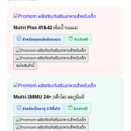
● เอลเดอร์
●
เบอร์รี
โพรไบ
Elderberry
โอ
● เบต้ากลู
ติก
แคน
Nutri Plus 41&42
เพิ่มน้ำนมแม่
Lactobacillus
Beta-
Gasseri
glucan
●
สำหรับคุณแม่หลังคลอด
จัดส่งฟรี
Wellmune
กรด
● จุลินทรีย์ที่
อะ
ดี Bacillus
มิ
Coagulans
โน
● ปกป้องลำไส้
สนใจสินค้านี้
จาก
Bifidobacterium
ธรรมชาติ
infantis
SunTheanine
● จุลินทรีย์สุขภาพ
Bifidobacterium
lactis
Multi-
● จุลินทรีย์มาก
Multi-IMMU 24+
(เด็กโต) ลดภูมิแพ้
IMMU
ประโยชน์
24/24+ลด
Lactobacillus
สำหรับเด็กอายุ 3 ปีขึ้นไป
จัดส่งฟรี
ภูมิแพ้
Plantarum
● แลคโต
⦿
บาซิลลัส แอซิ
Multi-
โดฟิลัส
IMMU