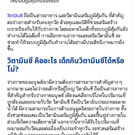
ประเทศ
ผลิตภัณฑ์
Promom
ความ
วิตามินซี
ถือเป็นสารอาหาร และวิตามินเสริมภูมิคุ้มกัน ที่สำคัญ
ไว้
ตภัณฑ์
ต่อร่างกายสำหรับคนทุกวัย ด้วยคุณสมบัติที่ช่วยเสริมสร้าง
วางใจ
omom
เกราะป้องกันให้กับร่างกาย โดยเฉพาะในเด็กที่ระบบภูมิคุ้มกันยัง
จาก
หนังสือ
ทำงานได้ไม่เต็มที่ การเลือกทานอาหารและเสริมวิตามินซี จะ
ทั่ว
รู้แค่นี้
ช่วยทำให้ระบบภูมิคุ้มกันทำงานได้อย่างมีประสิทธิภาพมากยิ่ง
ประเทศ
เข้าใจ
ขึ้น
คนทั้ง
โลก
วิตามินซี คืออะไร เด็กกินวิตามินซีได้หรือ
ตภัณฑ์
หน้า
omom
สินค้า
ไม่?
ทั้งหมด
หนังสือ
Nutri
รู้
ร่างกายของมนุษย์เรามีความต้องการสารอาหารสำคัญต่าง ๆ
Plus
แค่
มากมาย และไม่ว่าจะเด็กหรือผู้ใหญ่ วิตามินซี ถือเป็นสารอาหาร
41|42
นี้
ที่สำคัญสำหรับร่างกายมนุษย์ เพียงแค่เลือกบริโภคในปริมาณที่
เพิ่ม
เข้าใจ
น้ำนม
คน
ถูกต้องและเหมาะกับวัย วิตามินซี ถือเป็นวิตามินประเภทละลาย
แม่
ทั้ง
น้ำได้ มีความสามารถในการต้านอนุมูลอิสระภายในร่างกาย ทั้ง
โลก
⦿
ยังช่วยซ่อมแซม เป็นวิตามินเสริมภูมิคุ้มกัน และฟื้นฟูร่างกายใน
หน้า
Nutri
ส่วนที่เกิดความเสียหายได้ นอกจากนี้หากได้รับในปริมาณที่
สินค้า
Plus
เหมาะสมกับวัยและต่อเนื่องเป็นประจำทุกวัน จะช่วยเสริมสร้าง
ทั้งหมด
41 |
ภูมิคุ้มกันและลดความรุนแรงในการเป็นหวัดได้ดี