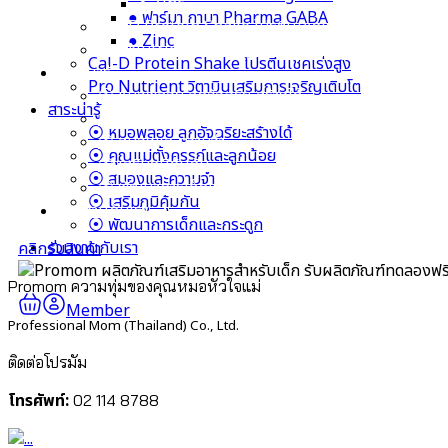
● Zinc
● ฟาร์มา กาบา Pharma GABA
Cal-D Protein Shake โปรตีนเชคเร่งสูง
● Zinc
Pro Nutrient วิตามินเสริมการเจริญเติบโต
Cal-D Protein Shake โปรตีนเชคเร่งสูง
สาระน่ารู้
Pro Nutrient วิตามินเสริมการเจริญเติบโต
⦿ หมอพลอย ลูกอัจฉริยะสร้างได้
สาระน่ารู้
⦿ คุณแม่ตั้งครรภ์และลูกน้อย
⦿ หมอพลอย ลูกอัจฉริยะสร้างได้
⦿ สมองและความจำ
⦿ คุณแม่ตั้งครรภ์และลูกน้อย
⦿ เสริมภูมิคุ้มกัน
⦿ สมองและความจำ
⦿ พัฒนาการเด็กและกระดูก
⦿ เสริมภูมิคุ้มกัน
ร่วมงานกับเรา
⦿ พัฒนาการเด็กและกระดูก
ร่วมงานกับเรา
คลิกรับสินค้า
รับผลิตภัณฑ์ทดลองฟร
Promom ความทุ่มของคุณหมอหัวใจแม่
Member
Professional Mom (Thailand) Co., Ltd.
ติดต่อโปรมัม
โทรศัพท์:
02 114 8788