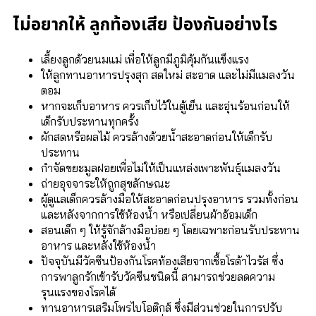
ไม่อยากให้ ลูกท้องเสีย ป้องกันอย่างไร
เลี้ยงลูกด้วยนมแม่ เพื่อให้ลูกมีภูมิคุ้มกันแข็งแรง
ให้ลูกทานอาหารปรุงสุก สดใหม่ สะอาด และไม่มีแมลงวัน
ตอม
หากจะเก็บอาหาร ควรเก็บไว้ในตู้เย็น และอุ่นร้อนก่อนให้
เด็กรับประทานทุกครั้ง
ผักสดหรือผลไม้ ควรล้างด้วยน้ำสะอาดก่อนให้เด็กรับ
ประทาน
กำจัดขยะมูลฝอยเพื่อไม่ให้เป็นแหล่งเพาะพันธุ์แมลงวัน
ถ่ายอุจจาระให้ถูกสุขลักษณะ
ผู้ดูแลเด็กควรล้างมือให้สะอาดก่อนปรุงอาหาร รวมทั้งก่อน
และหลังจากการใช้ห้องน้ำ หรือเปลี่ยนผ้าอ้อมเด็ก
สอนเด็ก ๆ ให้รู้จักล้างมือบ่อย ๆ โดยเฉพาะก่อนรับประทาน
อาหาร และหลังใช้ห้องน้ำ
ปัจจุบันมีวัคซีนป้องกันโรคท้องเสียจากเชื้อโรต้าไวรัส ซึ่ง
การพาลูกรักเข้ารับวัคซีนชนิดนี้ สามารถช่วยลดความ
รุนแรงของโรคได้
ทานอาหารเสริมโพรไบโอติกส์ ซึ่งมีส่วนช่วยในการปรับ