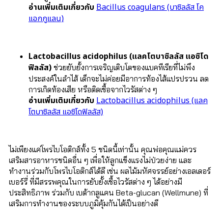
อ่านเพิ่มเติมเกี่ยวกับ
Bacillus coagulans (บาซิลลัส โค
แอกกูแลน)
Lactobacillus acidophilus (แลคโตบาซิลลัส แอซิโด
ฟิลลัส)
ช่วยยับยั้งการเจริญเติบโตของแบคทีเรียที่ไม่พึง
ประสงค์ในลำไส้ เด็กจะไม่ค่อยมีอาการท้องไส้แปรปรวน ลด
การเกิดท้องเสีย หรือติดเชื้อจากไวรัสต่าง ๆ
อ่านเพิ่มเติมเกี่ยวกับ
Lactobacillus acidophilus (แลค
โตบาซิลลัส แอซิโดฟิลลัส)
ไม่เพียงแค่โพรไบโอติกส์ทั้ง 5 ชนิดนี้เท่านั้น คุณพ่อคุณแม่ควร
เสริมสารอาหารชนิดอื่น ๆ เพื่อให้ลูกแข็งแรงไม่ป่วยง่าย และ
ทำงานร่วมกับโพรไบโอติกส์ได้ดี เช่น ผลไม้มหัศจรรย์อย่างเอลเดอร์
เบอร์รี่ ที่มีสรรพคุณในการยับยั้งเชื้อไวรัสต่าง ๆ ได้อย่างมี
ประสิทธิภาพ ร่วมกับ เบต้ากลูแคน Beta-glucan (Wellmune) ที่
เสริมการทำงานของระบบภูมิคุ้มกันได้เป็นอย่างดี