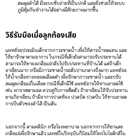
สมดุลลำไส้ มีระบบขับถ่ายที่เป็นปกติ และยังช่วยให้ระบบ
ภูมิคุ้มกันทำงานได้อย่างมีศักยภาพมากขึ้น
วิธีรับมือเมื่อลูกท้องเสีย
แพทย์จะประเมินเด็กจากภาวะขาดน้ำ เพื่อให้สารน้ำทดแทน และ
ให้ยารักษาตามอาการ ในกรณีที่เด็กยังสามารถรับประทานได้
สามารถให้ยาผงเกลือแร่กลับไปรับประทานที่บ้านได้ แต่ถ้าเด็ก
อาเจียนมาก หรือมีภาวะขาดน้ำระดับปานกลางถึงมาก แพทย์จะ
ให้น้ำเกลือทางหลอดเลือดดำ เพื่อรักษาภาวะขาดน้ำ และปรับ
สมดุลเกลือแร่ในเลือด กรณีที่เด็กมีไข้ แพทย์อาจให้ทานยาลดไข้
เช่น พาราเซตามอล ควบคู่กับการเช็ดตัว ถ้าอาเจียนให้รับประทาน
ยาแก้อาเจียน ถ้ามีอาการปวดท้อง ปวดบิด ปวดบีบ ให้ทานยาลด
การบีบตัวของลำไส้ เป็นต้น
นอกจากนี้ ตามคลินิก หรือโรงพยาบาล นอกจากการให้ยาและ
เกลือแร่เพื่อรักษาแล้ว แพทย์ในปัจจุบันก็นิยมให้โพรไบโอติกส์ใน