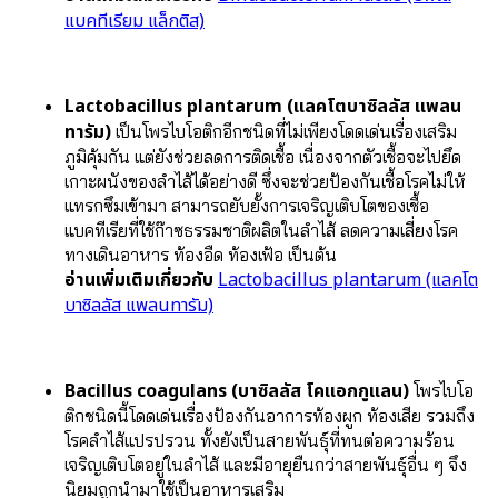
แบคทีเรียม แล็กติส)
Lactobacillus plantarum (แลคโตบาซิลลัส แพลน
ทารัม)
เป็นโพรไบโอติกอีกชนิดที่ไม่เพียงโดดเด่นเรื่องเสริม
ภูมิคุ้มกัน แต่ยังช่วยลดการติดเชื้อ เนื่องจากตัวเชื้อจะไปยึด
เกาะผนังของลำไส้ได้อย่างดี ซึ่งจะช่วยป้องกันเชื้อโรคไม่ให้
แทรกซึมเข้ามา สามารถยับยั้งการเจริญเติบโตของเชื้อ
แบคทีเรียที่ใช้ก๊าซธรรมชาติผลิตในลำไส้ ลดความเสี่ยงโรค
ทางเดินอาหาร ท้องอืด ท้องเฟ้อ เป็นต้น
อ่านเพิ่มเติมเกี่ยวกับ
Lactobacillus plantarum (แลคโต
บาซิลลัส แพลนทารัม)
Bacillus coagulans (บาซิลลัส โคแอกกูแลน)
โพรไบโอ
ติกชนิดนี้โดดเด่นเรื่องป้องกันอาการท้องผูก ท้องเสีย รวมถึง
โรคลำไส้แปรปรวน ทั้งยังเป็นสายพันธุ์ที่ทนต่อความร้อน
เจริญเติบโตอยู่ในลำไส้ และมีอายุยืนกว่าสายพันธุ์อื่น ๆ จึง
นิยมถูกนำมาใช้เป็นอาหารเสริม