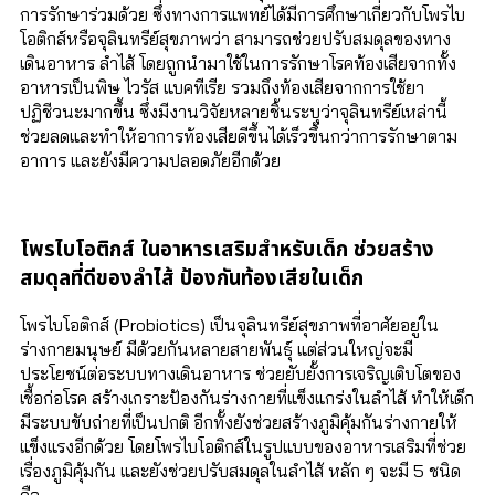
การรักษาร่วมด้วย ซึ่งทางการแพทย์ได้มีการศึกษาเกี่ยวกับโพรไบ
โอติกส์หรือจุลินทรีย์สุขภาพว่า สามารถช่วยปรับสมดุลของทาง
เดินอาหาร ลำไส้ โดยถูกนำมาใช้ในการรักษาโรคท้องเสียจากทั้ง
อาหารเป็นพิษ ไวรัส แบคทีเรีย รวมถึงท้องเสียจากการใช้ยา
ปฏิชีวนะมากขึ้น ซึ่งมีงานวิจัยหลายชิ้นระบุว่าจุลินทรีย์เหล่านี้
ช่วยลดและทำให้อาการท้องเสียดีขึ้นได้เร็วขึ้นกว่าการรักษาตาม
อาการ และยังมีความปลอดภัยอีกด้วย
โพรไบโอติกส์ ในอาหารเสริมสำหรับเด็ก ช่วยสร้าง
สมดุลที่ดีของลำไส้ ป้องกันท้องเสียในเด็ก
โพรไบโอติกส์ (Probiotics) เป็นจุลินทรีย์สุขภาพที่อาศัยอยู่ใน
ร่างกายมนุษย์ มีด้วยกันหลายสายพันธุ์ แต่ส่วนใหญ่จะมี
ประโยชน์ต่อระบบทางเดินอาหาร ช่วยยับยั้งการเจริญเติบโตของ
เชื้อก่อโรค สร้างเกราะป้องกันร่างกายที่แข็งแกร่งในลำไส้ ทำให้เด็ก
มีระบบขับถ่ายที่เป็นปกติ อีกทั้งยังช่วยสร้างภูมิคุ้มกันร่างกายให้
แข็งแรงอีกด้วย โดยโพรไบโอติกส์ในรูปแบบของอาหารเสริมที่ช่วย
เรื่องภูมิคุ้มกัน และยังช่วยปรับสมดุลในลำไส้ หลัก ๆ จะมี 5 ชนิด