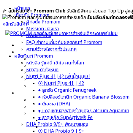
Skip
หน้าแรก
🎉 สมัครสมาชิก
Promom Club
รับสิทธิพิเศษ ส่วนลด Top Up สูง
to
เกี่ยวกับ Promom
รับผลิตภัณฑ์ทดลองฟร
content
ผู้ก่อตั้ง Promom
คลิกรับสินค้า
Mission ของเรา
ความแตกต่าง
FAQ คำถามเกี่ยวกับผลิตภัณฑ์ Promom
หน้าแรก
ความไว้วางใจจากทั่วประเทศ
เกี่ยวกับ Promom
ผลิตภัณฑ์ Promom
ผู้ก่อตั้ง Promom
หนังสือ รู้แค่นี้ เข้าใจ คนทั้งโลก
Mission ของเรา
หน้าสินค้าทั้งหมด
ความแตกต่าง
Nutri Plus 41|42 เพิ่มน้ำนมแม่
FAQ คำถามเกี่ยวกับผลิตภัณฑ์ Promom
⦿ Nutri Plus 41 | 42
ความไว้วางใจจากทั่วประเทศ
● ลูกซัด Organic Fenugreek
ผลิตภัณฑ์ Promom
● หัวปลีออร์แกนิก Organic Banana Blossom
หนังสือ รู้แค่นี้ เข้าใจ คนทั้งโลก
● ดีเอชเอ (DHA)
หน้าสินค้าทั้งหมด
● แคลเซียมจากสาหร่ายแดง Calcium Aquamin
Nutri Plus 41|42 เพิ่มน้ำนมแม่
● ธาตุเหล็ก SunActive® Fe
⦿ Nutri Plus 41 | 42
DHA Probio 9/9+ พัฒนาสมอง
● ลูกซัด Organic Fenugreek
⦿ DHA Probio 9 | 9+