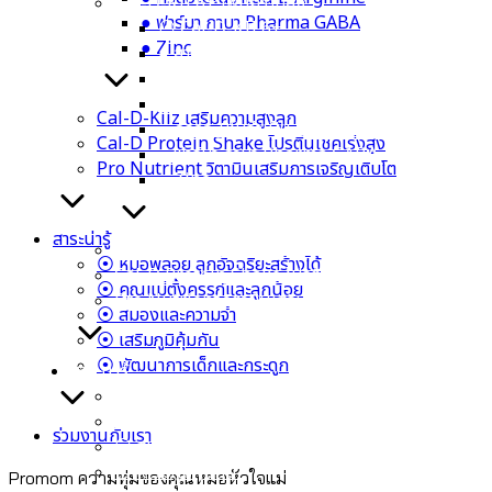
Cal-D-KII 6+ เพิ่มความสูง
● ฟาร์มา กาบา Pharma GABA
⦿ Cal-D-KII 6+
● Zinc
● สารสกัดจากข้าวโพด Calcium L-Threonate
● วิตามิน K2
● วิตามิน D3
Cal-D-Kiiz เสริมความสูงลูก
● กรดอะมิโนจำเป็น L-Arginine
Cal-D Protein Shake โปรตีนเชคเร่งสูง
● ฟาร์มา กาบา Pharma GABA
Pro Nutrient วิตามินเสริมการเจริญเติบโต
● Zinc
สาระน่ารู้
Cal-D-Kiiz เสริมความสูงลูก
⦿ หมอพลอย ลูกอัจฉริยะสร้างได้
Cal-D Protein Shake โปรตีนเชคเร่งสูง
⦿ คุณแม่ตั้งครรภ์และลูกน้อย
Pro Nutrient วิตามินเสริมการเจริญเติบโต
⦿ สมองและความจำ
⦿ เสริมภูมิคุ้มกัน
⦿ พัฒนาการเด็กและกระดูก
สาระน่ารู้
⦿ หมอพลอย ลูกอัจฉริยะสร้างได้
⦿ คุณแม่ตั้งครรภ์และลูกน้อย
ร่วมงานกับเรา
⦿ สมองและความจำ
⦿ เสริมภูมิคุ้มกัน
Promom ความทุ่มของคุณหมอหัวใจแม่