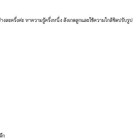
ละครึ่งค่ะ หาความรู้ครึ่งหนึ่ง สังเกตลูกและใช้ความใกล้ชิดปรับรูป
ด็ก