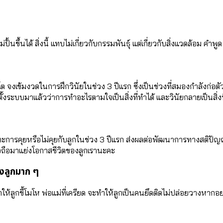
้นขึ้นได้ สิ่งนี้ แทบไม่เกี่ยวกับกรรมพันธุ์ แต่เกี่ยวกับสิ่งแวดล้อม คำพู
้าโต จงเข้มงวดในการฝึกวินัยในช่วง 3 ปีแรก ซึ่งเป็นช่วงที่สมองกำลังก
้งระบบมาแล้วว่าการทำอะไรตามใจเป็นสิ่งที่ทำได้ และวินัยกลายเป็นสิ่งที่เ
ะการคุยหรือไม่คุยกับลูกในช่วง 3 ปีแรก ส่งผลต่อพัฒนาการทางสติปัญญ
้มือถือมาแย่งโอกาสชีวิตของลูกเรานะคะ
งลูกมาก ๆ
ำให้ลูกขี้โมโห พ่อแม่ที่เครียด จะทำให้ลูกเป็นคนยึดติดไม่ปล่อยวางหากอยา