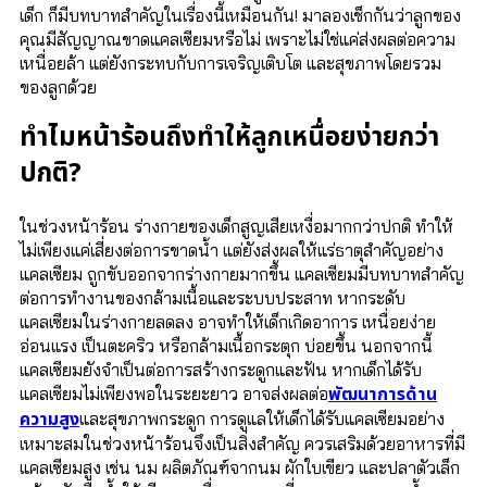
เด็ก ก็มีบทบาทสำคัญในเรื่องนี้เหมือนกัน! มาลองเช็กกันว่าลูกของ
คุณมีสัญญาณขาดแคลเซียมหรือไม่ เพราะไม่ใช่แค่ส่งผลต่อความ
เหนื่อยล้า แต่ยังกระทบกับการเจริญเติบโต และสุขภาพโดยรวม
ของลูกด้วย
ทำไมหน้าร้อนถึงทำให้ลูกเหนื่อยง่ายกว่า
ปกติ?
ในช่วงหน้าร้อน ร่างกายของเด็กสูญเสียเหงื่อมากกว่าปกติ ทำให้
ไม่เพียงแค่เสี่ยงต่อการขาดน้ำ แต่ยังส่งผลให้แร่ธาตุสำคัญอย่าง
แคลเซียม ถูกขับออกจากร่างกายมากขึ้น แคลเซียมมีบทบาทสำคัญ
ต่อการทำงานของกล้ามเนื้อและระบบประสาท หากระดับ
แคลเซียมในร่างกายลดลง อาจทำให้เด็กเกิดอาการ เหนื่อยง่าย
อ่อนแรง เป็นตะคริว หรือกล้ามเนื้อกระตุก บ่อยขึ้น นอกจากนี้
แคลเซียมยังจำเป็นต่อการสร้างกระดูกและฟัน หากเด็กได้รับ
พัฒนาการด้าน
แคลเซียมไม่เพียงพอในระยะยาว อาจส่งผลต่อ
ความสูง
และสุขภาพกระดูก การดูแลให้เด็กได้รับแคลเซียมอย่าง
เหมาะสมในช่วงหน้าร้อนจึงเป็นสิ่งสำคัญ ควรเสริมด้วยอาหารที่มี
แคลเซียมสูง เช่น นม ผลิตภัณฑ์จากนม ผักใบเขียว และปลาตัวเล็ก