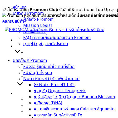
Skip
หน้าแรก
🎉 สมัครสมาชิก
Promom Club
รับสิทธิพิเศษ ส่วนลด Top Up สูง
to
เกี่ยวกับ Promom
รับผลิตภัณฑ์ทดลองฟร
content
ผู้ก่อตั้ง Promom
คลิกรับสินค้า
Mission ของเรา
ความแตกต่าง
FAQ คำถามเกี่ยวกับผลิตภัณฑ์ Promom
หน้าแรก
ความไว้วางใจจากทั่วประเทศ
เกี่ยวกับ Promom
ผู้ก่อตั้ง Promom
Mission ของเรา
ผลิตภัณฑ์ Promom
ความแตกต่าง
หนังสือ รู้แค่นี้ เข้าใจ คนทั้งโลก
FAQ คำถามเกี่ยวกับผลิตภัณฑ์ Promom
หน้าสินค้าทั้งหมด
ความไว้วางใจจากทั่วประเทศ
Nutri Plus 41|42 เพิ่มน้ำนมแม่
⦿ Nutri Plus 41 | 42
● ลูกซัด Organic Fenugreek
ผลิตภัณฑ์ Promom
● หัวปลีออร์แกนิก Organic Banana Blossom
หนังสือ รู้แค่นี้ เข้าใจ คนทั้งโลก
● ดีเอชเอ (DHA)
หน้าสินค้าทั้งหมด
● แคลเซียมจากสาหร่ายแดง Calcium Aquamin
Nutri Plus 41|42 เพิ่มน้ำนมแม่
● ธาตุเหล็ก SunActive® Fe
⦿ Nutri Plus 41 | 42