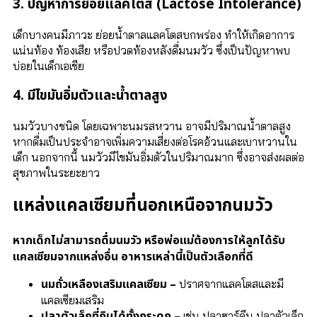
3. ปัญหาการย่อยแลคโตส (Lactose Intolerance)
เด็กบางคนมีภาวะ ย่อยน้ำตาลแลคโตสบกพร่อง ทำให้เกิดอาการ
แน่นท้อง ท้องเสีย หรือปวดท้องหลังดื่มนมวัว ซึ่งเป็นปัญหาพบ
บ่อยในเด็กเอเชีย
4. มีไขมันอิ่มตัวและน้ำตาลสูง
นมวัวบางชนิด โดยเฉพาะนมรสหวาน อาจมีปริมาณน้ำตาลสูง
หากดื่มเป็นประจำอาจเพิ่มความเสี่ยงต่อโรคอ้วนและเบาหวานใน
เด็ก นอกจากนี้ นมวัวมีไขมันอิ่มตัวในปริมาณมาก ซึ่งอาจส่งผลต่อ
สุขภาพในระยะยาว
แหล่งแคลเซียมที่นอกเหนือจากนมวัว
หากเด็กไม่สามารถดื่มนมวัว หรือพ่อแม่ต้องการให้ลูกได้รับ
แคลเซียมจากแหล่งอื่น อาหารเหล่านี้เป็นตัวเลือกที่ดี
นมถั่วเหลืองเสริมแคลเซียม –
ปราศจากแลคโตสและมี
แคลเซียมเสริม
ปลาตัวเล็กที่กินได้ทั้งกระดูก –
เช่น ปลาซาร์ดีน ปลาตัวเล็ก