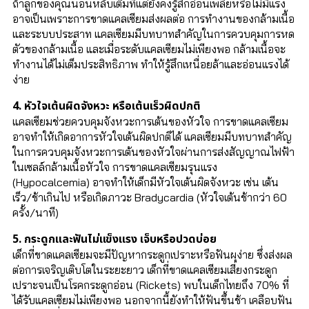
ถ้าลูกของคุณนอนหลับเต็มที่แต่ยังคงรู้สึกอ่อนเพลียหรือไม่มีแรง
อาจเป็นเพราะการขาดแคลเซียมส่งผลต่อ การทำงานของกล้ามเนื้อ
และระบบประสาท แคลเซียมมีบทบาทสำคัญในการควบคุมการหด
ตัวของกล้ามเนื้อ และเมื่อระดับแคลเซียมไม่เพียงพอ กล้ามเนื้อจะ
ทำงานได้ไม่เต็มประสิทธิภาพ ทำให้รู้สึกเหนื่อยล้าและอ่อนแรงได้
ง่าย
4. หัวใจเต้นผิดจังหวะ หรือเต้นเร็วผิดปกติ
แคลเซียมช่วยควบคุมจังหวะการเต้นของหัวใจ การขาดแคลเซียม
อาจทำให้เกิดอาการหัวใจเต้นผิดปกติได้ แคลเซียมมีบทบาทสำคัญ
ในการควบคุมจังหวะการเต้นของหัวใจผ่านการส่งสัญญาณไฟฟ้า
ในเซลล์กล้ามเนื้อหัวใจ การขาดแคลเซียมรุนแรง
(Hypocalcemia) อาจทำให้เด็กมีหัวใจเต้นผิดจังหวะ เช่น เต้น
เร็ว/ช้าเกินไป หรือเกิดภาวะ Bradycardia (หัวใจเต้นช้ากว่า 60
ครั้ง/นาที)
5. กระดูกและฟันไม่แข็งแรง เจ็บหรือปวดบ่อย
เด็กที่ขาดแคลเซียมจะมีปัญหากระดูกเปราะหรือฟันผุง่าย ซึ่งส่งผล
ต่อการเจริญเติบโตในระยะยาว เด็กที่ขาดแคลเซียมเสี่ยงกระดูก
เปราะจนเป็นโรคกระดูกอ่อน (Rickets) พบในเด็กไทยถึง 70% ที่
ได้รับแคลเซียมไม่เพียงพอ นอกจากนี้ยังทำให้ฟันขึ้นช้า เคลือบฟัน