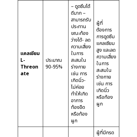
– ดูดซึมได้
ดีมาก –
สามารถรับ
ผู้ที่
ประทาน
ต้องการ
ขณะท้อง
การดูดซึม
ว่างได้- ลด
แคลเซียม
ความเสี่ยง
สูง และลด
แคลเซียม
ในการ
ความเสี่ยง
L-
ประมาณ
สะสมใน
ในการ
Threon
90-95%
ร่างกาย
สะสมใน
ate
เช่น การ
ร่างกาย
เกิดนิ่ว-
เช่น การ
ไม่ค่อย
เกิดนิ่ว
ทำให้เกิด
หรือท้อง
อาการ
ผูก
ท้องอืด
หรือท้อง
ผูก
ผู้ที่มีกรด