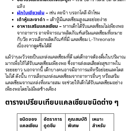
แห้ง
ผักใบเขียวเข้ม
–
เช่น คะน้า บรอกโคลี ผักโขม
เต้าหู้และงาดำ –
เต้าหู้มีแคลเซียมสูงและย่อยง่าย
อาหารเสริมแคลเซียม –
หากเด็กได้รับแคลเซียมไม่เพียงพอ
จากอาหาร อาจพิจารณาผลิตภัณฑ์เสริมแคลเซียมที่เหมาะ
กับวัย ควรเลือกผลิตภัณฑ์ที่มี แคลเซียม L-Threonate
เนื่องจากดูดซึมได้ดี
แม้ว่านมวัวจะเป็นแหล่งแคลเซียมที่ดี แต่เด็กอาจต้องดื่มในปริมาณ
มากเพื่อให้ได้รับแคลเซียมเพียงพอ ซึ่งอาจส่งผลเสียต่อสุขภาพใน
ระยะยาว นอกจากนี้ เด็กบางคนอาจมีอาการแพ้หรือย่อยแลคโตส
ไม่ได้ ดังนั้น การเลือกแหล่งแคลเซียมจากอาหารอื่นๆ หรือเสริม
แคลเซียมจากแหล่งที่เหมาะสม จะช่วยให้เด็กได้รับแคลเซียมอย่าง
เพียงพอโดยไม่มีผลข้างเคียง
ตารางเปรียบเทียบแคลเซียมชนิดต่าง ๆ
ชนิดของ
อัตราการ
คุณสมบัติ
เหมาะ
แคลเซียม
ดูดซึม
พิเศษ
สำหรับ